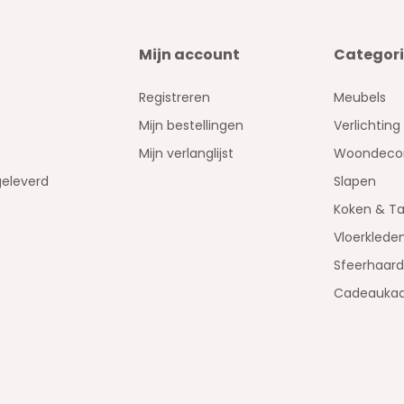
Mijn account
Categor
Registreren
Meubels
Mijn bestellingen
Verlichting
Mijn verlanglijst
Woondecor
geleverd
Slapen
Koken & Ta
Vloerklede
Sfeerhaar
Cadeaukaa