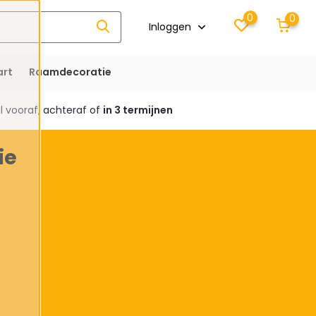
0
0
Inloggen
rt
Raamdecoratie
 vooraf, achteraf of
in 3 termijnen
ie