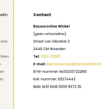
ieën
Contact
Bazaaronline Winkel
(geen retouradres)
atie
Straat van Gibraltar 2
3446 CM Woerden
felen
Tel:
0162-231130
n
E-mail:
klantenservice@bazaaronline.nl
den
BTW-nummer: NL002337222B10
rt
KvK-nummer: 63274442
IBAN: NL61 INGB 0006 8373 25