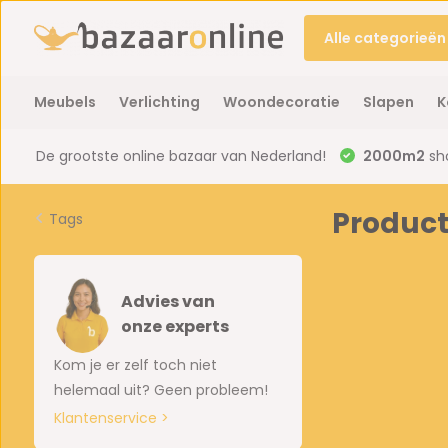
Alle categorieën
Meubels
Verlichting
Woondecoratie
Slapen
K
De grootste online bazaar van Nederland!
2000m2
sh
Product
Tags
Advies van
onze experts
Kom je er zelf toch niet
helemaal uit? Geen probleem!
Klantenservice >