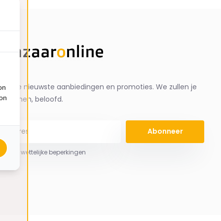
ng de nieuwste aanbiedingen en promoties. We zullen je
on
ion
spammen, beloofd.
Abonneer
 hier de wettelijke beperkingen