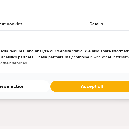
out cookies
Details
Heb je een vraag?
Binnen 24 uur antwoord op je vraag!
Ontva
edia features, and analyze our website traffic. We also share informati
Bereikbaar van ma - vr 10:00 tot 17:00
d analytics partners. These partners may combine it with other informat
niet 
 their services.
0162-231130
klantenservice@bazaaronline.nl
ow selection
Accept all
* Lees