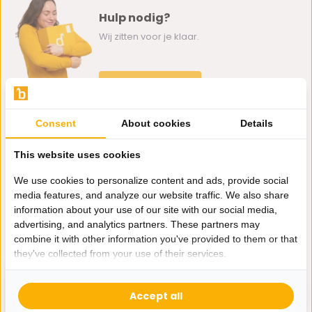
Hulp nodig?
Wij zitten voor je klaar.
Whatsapp ons
0162-231130
Consent
About cookies
Details
klantenservice@bazaaronline.nl
This website uses cookies
We use cookies to personalize content and ads, provide social
media features, and analyze our website traffic. We also share
information about your use of our site with our social media,
Ontvang de nieuwste aanbiedingen en promoties. We zullen
advertising, and analytics partners. These partners may
je niet spammen, beloofd.
combine it with other information you've provided to them or that
they've collected from your use of their services.
Abonneer
Accept all
* Lees hier de wettelijke beperkingen