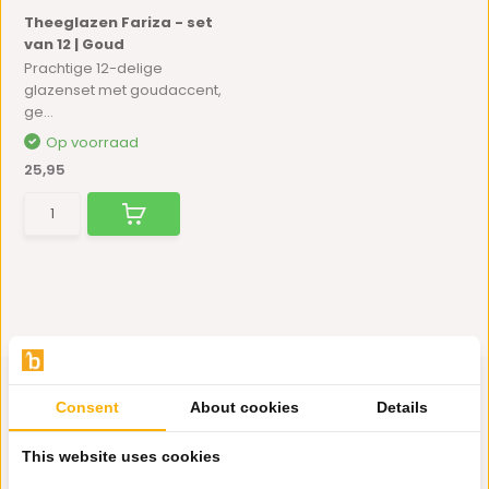
Theeglazen Fariza - set
van 12 | Goud
Prachtige 12-delige
glazenset met goudaccent,
ge...
Op voorraad
25,95
Consent
About cookies
Details
Hulp nodig?
This website uses cookies
Wij zitten voor je klaar.