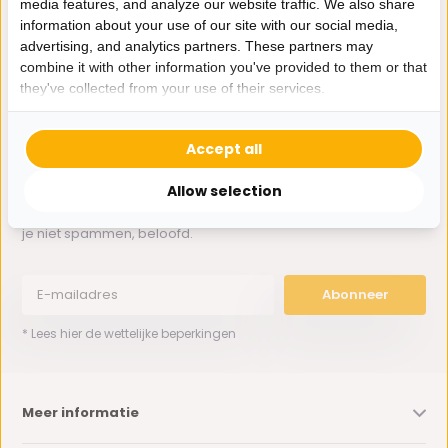
media features, and analyze our website traffic. We also share
Whatsapp ons
information about your use of our site with our social media,
advertising, and analytics partners. These partners may
0162-231130
combine it with other information you've provided to them or that
klantenservice@bazaaronline.nl
they've collected from your use of their services.
Accept all
Allow selection
Ontvang de nieuwste aanbiedingen en promoties. We zullen
je niet spammen, beloofd.
Abonneer
* Lees hier de wettelijke beperkingen
Meer informatie