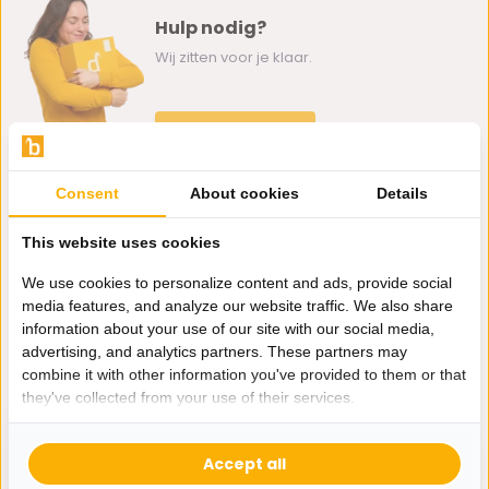
Hulp nodig?
Wij zitten voor je klaar.
Whatsapp ons
0162-231130
Consent
About cookies
Details
klantenservice@bazaaronline.nl
This website uses cookies
We use cookies to personalize content and ads, provide social
media features, and analyze our website traffic. We also share
information about your use of our site with our social media,
Ontvang de nieuwste aanbiedingen en promoties. We zullen
advertising, and analytics partners. These partners may
je niet spammen, beloofd.
combine it with other information you've provided to them or that
they've collected from your use of their services.
Abonneer
Accept all
* Lees hier de wettelijke beperkingen