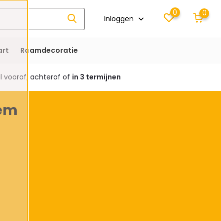
0
0
Inloggen
rt
Raamdecoratie
 vooraf, achteraf of
in 3 termijnen
dem