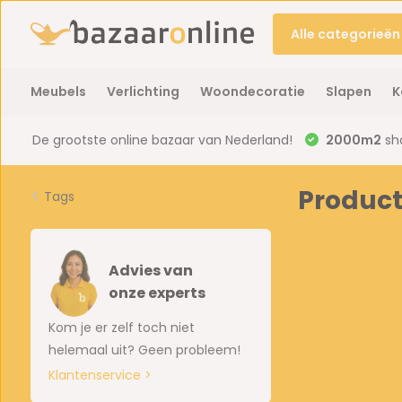
Alle categorieën
Meubels
Verlichting
Woondecoratie
Slapen
K
De grootste online bazaar van Nederland!
2000m2
sh
Produc
Tags
Advies van
onze experts
Kom je er zelf toch niet
helemaal uit? Geen probleem!
Klantenservice >