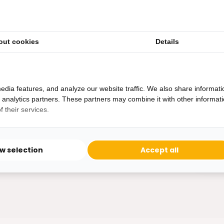
out cookies
Details
Heb je een vraag?
Binnen 24 uur antwoord op je vraag!
Ontva
edia features, and analyze our website traffic. We also share informati
Bereikbaar van ma - vr 10:00 tot 17:00
d analytics partners. These partners may combine it with other informat
niet 
 their services.
0162-231130
klantenservice@bazaaronline.nl
ow selection
Accept all
* Lees