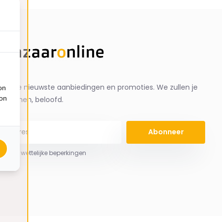
ng de nieuwste aanbiedingen en promoties. We zullen je
on
ion
spammen, beloofd.
Abonneer
 hier de wettelijke beperkingen