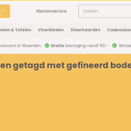
Klantenservice
oken & Tafelen
Vloerkleden
Sfeerhaarden
Cadeaukaa
owroom in Woerden
Gratis
bezorging vanaf 50.-
Betaal
ten getagd met gefineerd bo