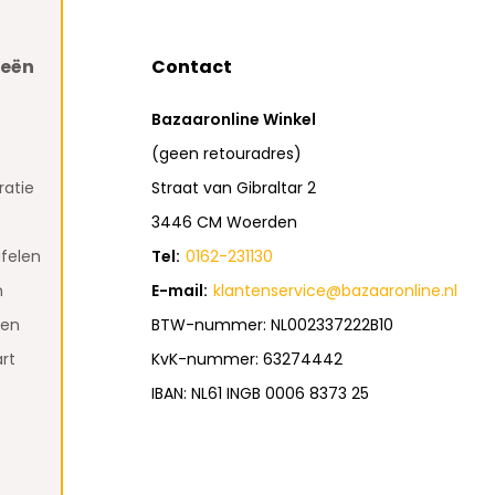
ieën
Contact
Bazaaronline Winkel
(geen retouradres)
atie
Straat van Gibraltar 2
3446 CM Woerden
felen
Tel:
0162-231130
n
E-mail:
klantenservice@bazaaronline.nl
den
BTW-nummer: NL002337222B10
rt
KvK-nummer: 63274442
IBAN: NL61 INGB 0006 8373 25