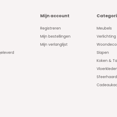
Mijn account
Categor
Registreren
Meubels
Mijn bestellingen
Verlichting
Mijn verlanglijst
Woondecor
geleverd
Slapen
Koken & Ta
Vloerklede
Sfeerhaar
Cadeaukaa