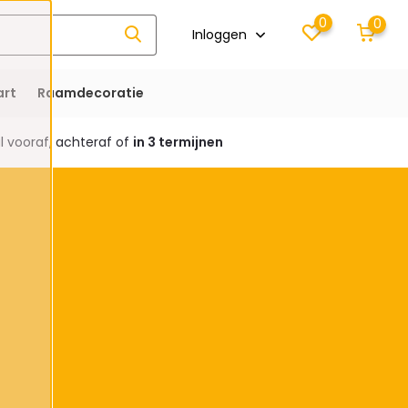
0
0
Inloggen
rt
Raamdecoratie
 vooraf, achteraf of
in 3 termijnen