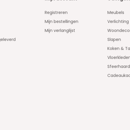
Registreren
Meubels
Mijn bestellingen
Verlichting
Mijn verlanglijst
Woondecor
geleverd
Slapen
Koken & Ta
Vloerklede
Sfeerhaar
Cadeaukaa