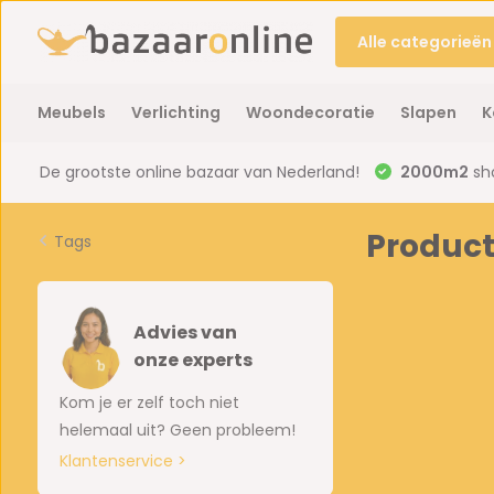
Alle categorieën
Meubels
Verlichting
Woondecoratie
Slapen
K
De grootste online bazaar van Nederland!
2000m2
sh
Product
Tags
Advies van
onze experts
Kom je er zelf toch niet
helemaal uit? Geen probleem!
Klantenservice >