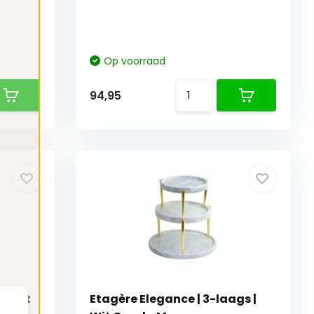
Op voorraad
94,95
Zwart
Etagère Elegance | 3-laags |