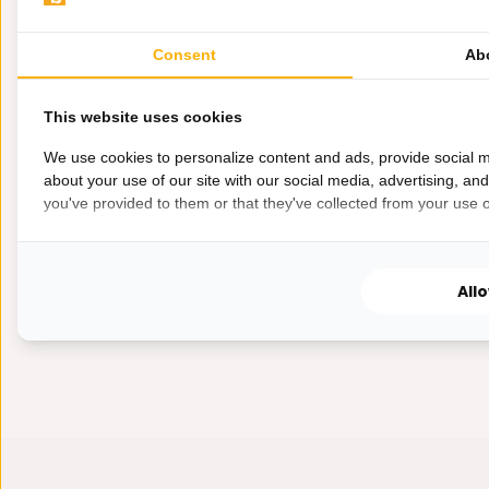
Goud
Een koninklijk
Consent
Ab
iedereen....
This website uses cookies
We use cookies to personalize content and ads, provide social m
Op voorra
about your use of our site with our social media, advertising, an
you've provided to them or that they've collected from your use of
44,95
All
2000