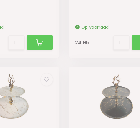
ad
Op voorraad
24,95
ique 2 laags Wit
Etagère Unique 2 laags 