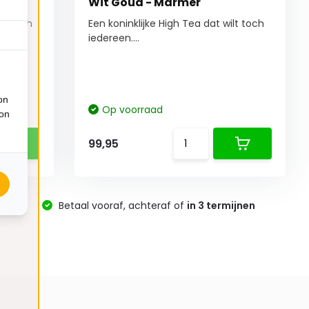
Wit Goud - Marmer
lt toch
Een koninklijke High Tea dat wilt toch
iedereen....
on
Op voorraad
ion
99,95
-
Betaal vooraf, achteraf of
in 3 termijnen