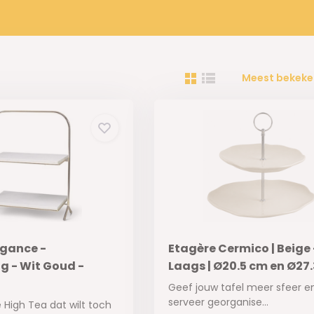
Meest bekeke
egance -
Etagère Cermico | Beige 
g - Wit Goud -
Laags | Ø20.5 cm en Ø27
Geef jouw tafel meer sfeer e
serveer georganise...
e High Tea dat wilt toch