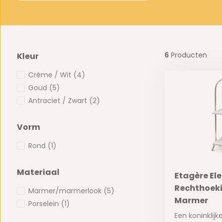
6
Producten
Kleur
Crème / Wit
(4)
Goud
(5)
Antraciet / Zwart
(2)
Vorm
Rond
(1)
Materiaal
Etagère El
Rechthoeki
Marmer/marmerlook
(5)
Marmer
Porselein
(1)
Een koninklijk