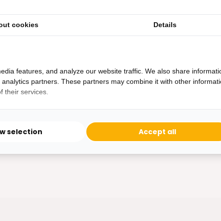
Goud
e High Tea dat wilt toch
Een koninklijke High Tea dat wi
out cookies
Details
iedereen....
edia features, and analyze our website traffic. We also share informati
ad
Niet op voorraad
d analytics partners. These partners may combine it with other informat
 their services.
44,95
ow selection
Accept all
m2
showroom in Woerden
Gratis
bezorging vanaf 50.