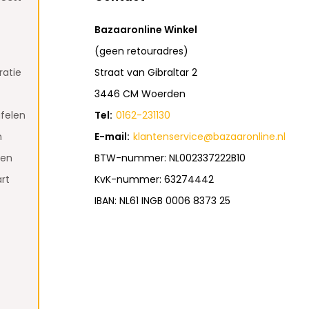
Bazaaronline Winkel
(geen retouradres)
atie
Straat van Gibraltar 2
3446 CM Woerden
felen
Tel:
0162-231130
n
E-mail:
klantenservice@bazaaronline.nl
den
BTW-nummer: NL002337222B10
rt
KvK-nummer: 63274442
IBAN: NL61 INGB 0006 8373 25