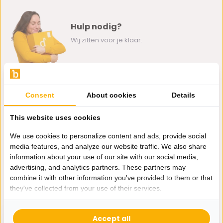
Hulp nodig?
Wij zitten voor je klaar.
Whatsapp ons
Consent
About cookies
Details
0162-231130
klantenservice@bazaaronline.nl
This website uses cookies
We use cookies to personalize content and ads, provide social
media features, and analyze our website traffic. We also share
information about your use of our site with our social media,
advertising, and analytics partners. These partners may
Ontvang de nieuwste aanbiedingen en promoties. We zullen
combine it with other information you've provided to them or that
je niet spammen, beloofd.
they've collected from your use of their services.
Abonneer
Accept all