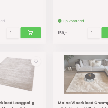
aad
Op voorraad
159,-
rkleed Laagpolig
Maine Vloerkleed Cha