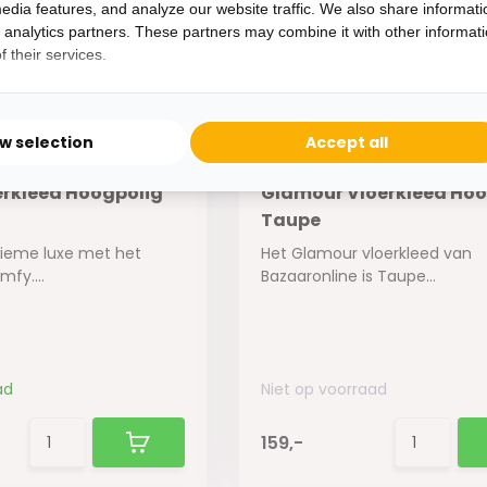
edia features, and analyze our website traffic. We also share informati
d analytics partners. These partners may combine it with other informat
 their services.
ow selection
Accept all
rkleed Hoogpolig
Glamour Vloerkleed Hoo
Taupe
tieme luxe met het
Het Glamour vloerkleed van
fy....
Bazaaronline is Taupe...
ad
Niet op voorraad
159,-