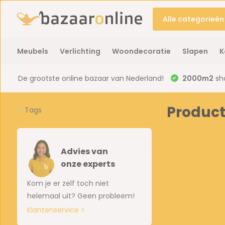
Alle categorieën
Meubels
Verlichting
Woondecoratie
Slapen
K
De grootste online bazaar van Nederland!
2000m2
sh
Producte
Tags
Advies van
onze experts
Kom je er zelf toch niet
helemaal uit? Geen probleem!
Klantenservice >