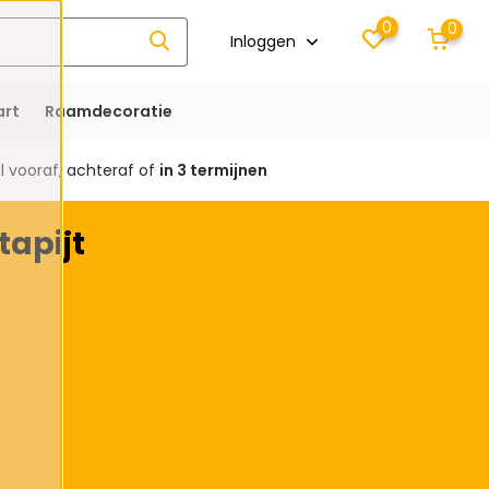
0
0
Inloggen
rt
Raamdecoratie
 vooraf, achteraf of
in 3 termijnen
tapijt