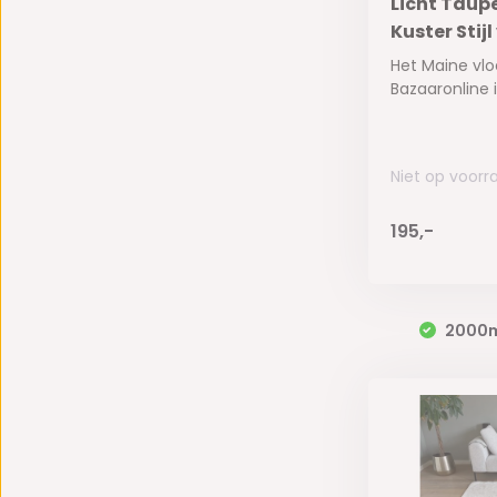
Licht Taupe
Kuster Stij
Het Maine vlo
Bazaaronline is 
Niet op voorr
195,-
2000