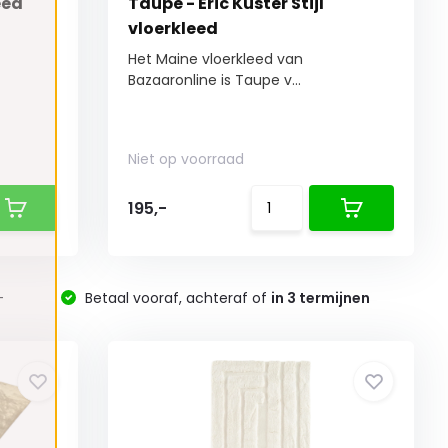
eed
Taupe - Eric Kuster Stijl
vloerkleed
Het Maine vloerkleed van
Bazaaronline is Taupe v...
Niet op voorraad
195,-
-
Betaal vooraf, achteraf of
in 3 termijnen