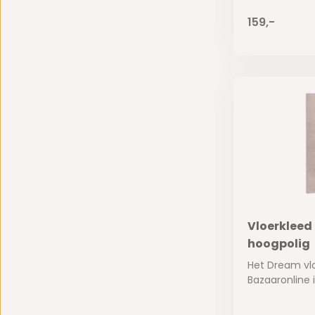
159,-
Vloerkleed
hoogpolig
Het Dream vl
Bazaaronline is