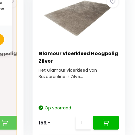
on
ion
gpolig
Glamour Vloerkleed Hoogpolig
Zilver
Het Glamour vloerkleed van
Bazaaronline is Zilve...
Op voorraad
159,-