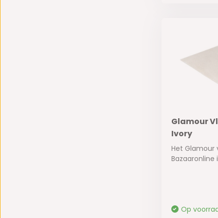
Glamour Vl
Ivory
Het Glamour 
Bazaaronline is
Op voorra