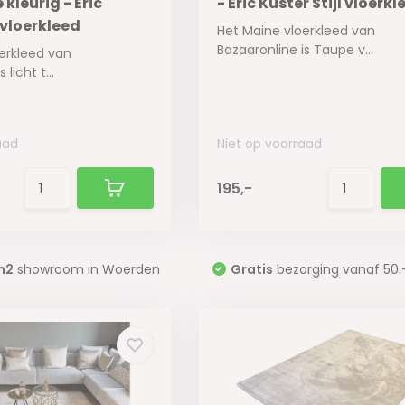
 kleurig - Eric
- Eric Kuster Stijl vloerkl
l vloerkleed
Het Maine vloerkleed van
Bazaaronline is Taupe v...
erkleed van
licht t...
aad
Niet op voorraad
195,-
m2
showroom in Woerden
Gratis
bezorging vanaf 50.