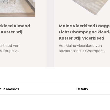
rkleed Almond
Maine Vloerkleed Laagp
 Kuster Stijl
Licht Champagne kleurig
Kuster Stijl vloerkleed
erkleed van
Het Maine vloerkleed van
s Taupe v...
Bazaaronline is Champag...
aad
Niet op voorraad
195,-
out cookies
Details