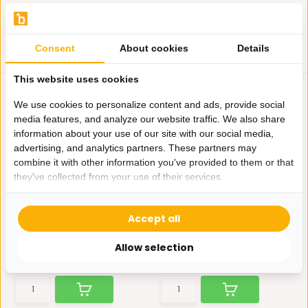
Consent
About cookies
Details
This website uses cookies
We use cookies to personalize content and ads, provide social
media features, and analyze our website traffic. We also share
information about your use of our site with our social media,
advertising, and analytics partners. These partners may
combine it with other information you've provided to them or that
they've collected from your use of their services.
KUSSEN VELVET GEBROKEN
KUSSEN PINEAPPLE WIT
WIT 45x45 CM
ZILVER 45x45 CM
Laat je huis schitteren met
Laat je huis schitteren met
Accept all
deze prachtige kusse...
deze prachtige kusse...
Niet op voorraad
Op voorraad
Allow selection
5,95
5,95