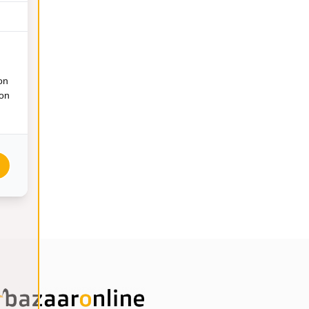
on
ion