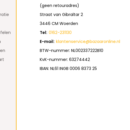
(geen retouradres)
atie
Straat van Gibraltar 2
3446 CM Woerden
felen
Tel:
0162-231130
n
E-mail:
klantenservice@bazaaronline.nl
den
BTW-nummer: NL002337222B10
rt
KvK-nummer: 63274442
IBAN: NL61 INGB 0006 8373 25