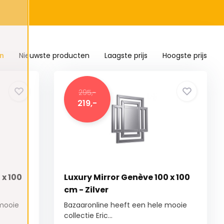
n
Nieuwste producten
Laagste prijs
Hoogste prijs
295,-
219,-
 x 100
Luxury Mirror Genève 100 x 100
cm - Zilver
 mooie
Bazaaronline heeft een hele mooie
collectie Eric...