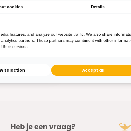
ciet
out cookies
Details
 heeft een hele mooie
.
edia features, and analyze our website traffic. We also share informati
d analytics partners. These partners may combine it with other informat
ad
 their services.
ow selection
Accept all
Heb je een vraag?