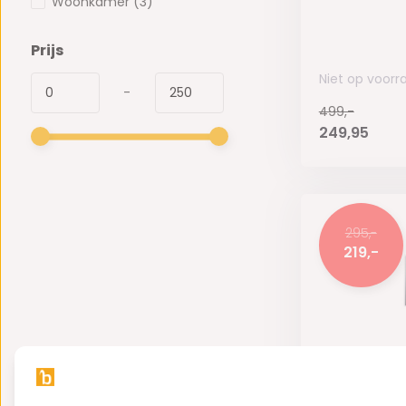
Woonkamer
(3)
Prijs
Niet op voorr
-
499,-
249,95
295,-
219,-
Luxury Mirr