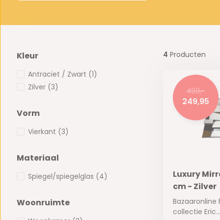
4
Producten
Kleur
Antraciet / Zwart
(1)
Zilver
(3)
499,-
249,95
Vorm
Vierkant
(3)
Materiaal
Luxury Mirr
Spiegel/spiegelglas
(4)
cm - Zilver
Bazaaronline
Woonruimte
collectie Eric..