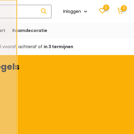
0
0
Inloggen
rt
Raamdecoratie
 vooraf, achteraf of
in 3 termijnen
egels