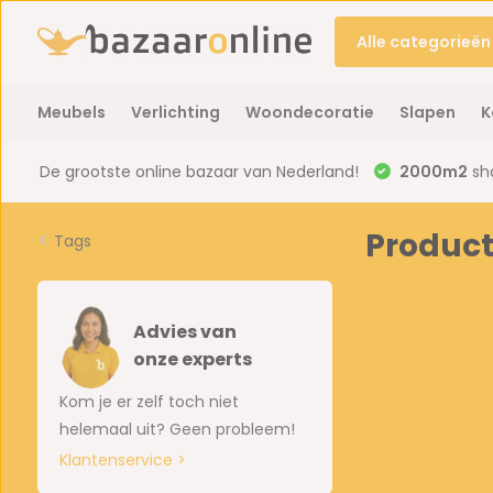
Alle categorieën
Meubels
Verlichting
Woondecoratie
Slapen
K
De grootste online bazaar van Nederland!
2000m2
sh
Product
Tags
Advies van
onze experts
Kom je er zelf toch niet
helemaal uit? Geen probleem!
Klantenservice >