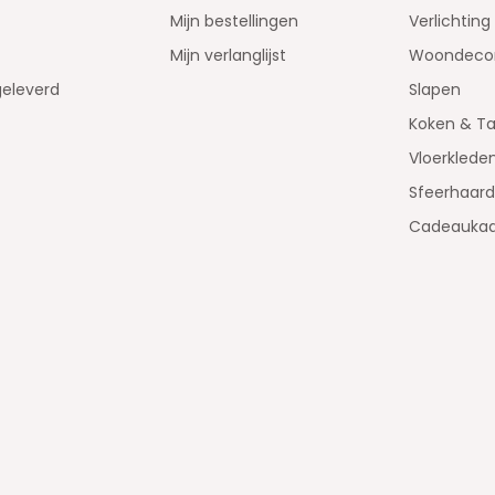
Mijn bestellingen
Verlichting
Mijn verlanglijst
Woondecor
geleverd
Slapen
Koken & Ta
Vloerklede
Sfeerhaar
Cadeaukaa