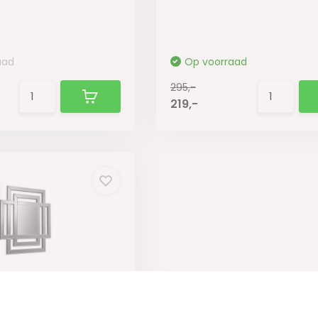
aad
Op voorraad
295,-
219,-
or Genève 100 x 100