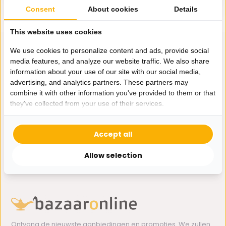
Consent
About cookies
Details
This website uses cookies
We use cookies to personalize content and ads, provide social
media features, and analyze our website traffic. We also share
information about your use of our site with our social media,
Hulp nodig?
advertising, and analytics partners. These partners may
Wij zitten voor je klaar.
combine it with other information you've provided to them or that
they've collected from your use of their services.
Whatsapp ons
Accept all
0162-231130
Allow selection
klantenservice@bazaaronline.nl
Ontvang de nieuwste aanbiedingen en promoties. We zullen