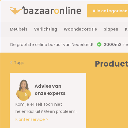
Alle categorieën
Meubels
Verlichting
Woondecoratie
Slapen
K
De grootste online bazaar van Nederland!
2000m2
sh
Product
Tags
Advies van
onze experts
Kom je er zelf toch niet
helemaal uit? Geen probleem!
Klantenservice >