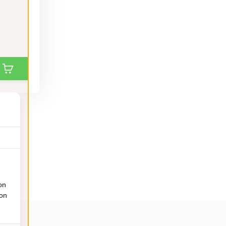
on
ion