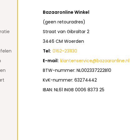
Bazaaronline Winkel
(geen retouradres)
atie
Straat van Gibraltar 2
3446 CM Woerden
felen
Tel:
0162-231130
n
E-mail:
klantenservice@bazaaronline.nl
den
BTW-nummer: NL002337222B10
rt
KvK-nummer: 63274442
IBAN: NL61 INGB 0006 8373 25