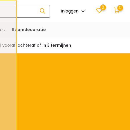
0
0
Inloggen
rt
Raamdecoratie
 vooraf, achteraf of
in 3 termijnen