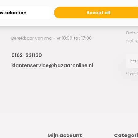
Heb je een vraag?
ow selection
Accept all
Binnen 24 uur antwoord op je vraag!
Ontva
Bereikbaar van ma - vr 10:00 tot 17:00
niet 
0162-231130
klantenservice@bazaaronline.nl
* Lees
Mijn account
Categor