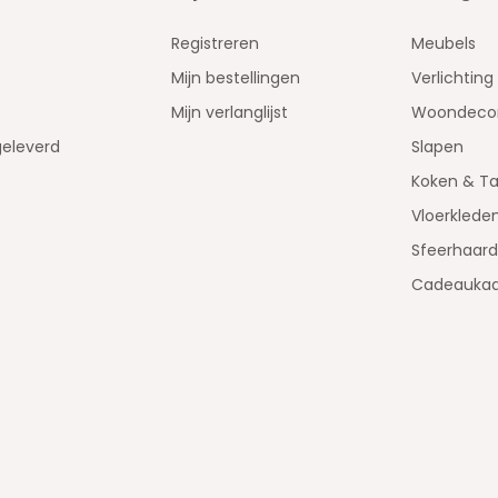
Registreren
Meubels
Mijn bestellingen
Verlichting
Mijn verlanglijst
Woondecor
geleverd
Slapen
Koken & Ta
Vloerklede
Sfeerhaar
Cadeaukaa