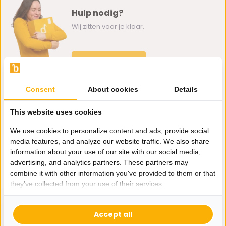
Hulp nodig?
Wij zitten voor je klaar.
Whatsapp ons
0162-231130
Consent
About cookies
Details
klantenservice@bazaaronline.nl
This website uses cookies
We use cookies to personalize content and ads, provide social
media features, and analyze our website traffic. We also share
information about your use of our site with our social media,
Ontvang de nieuwste aanbiedingen en promoties. We zullen
advertising, and analytics partners. These partners may
je niet spammen, beloofd.
combine it with other information you've provided to them or that
they've collected from your use of their services.
Abonneer
Accept all
* Lees hier de wettelijke beperkingen