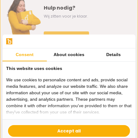
Hulp nodig?
Wij zitten voor je klaar.
Whatsapp ons
0162-231130
Consent
About cookies
Details
klantenservice@bazaaronline.nl
This website uses cookies
We use cookies to personalize content and ads, provide social
media features, and analyze our website traffic. We also share
information about your use of our site with our social media,
Ontvang de nieuwste aanbiedingen en promoties. We zullen
advertising, and analytics partners. These partners may
je niet spammen, beloofd.
combine it with other information you've provided to them or that
they've collected from your use of their services.
Abonneer
Accept all
* Lees hier de wettelijke beperkingen