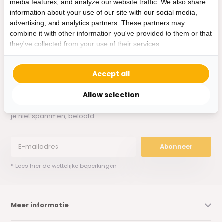
media features, and analyze our website traffic. We also share
Whatsapp ons
information about your use of our site with our social media,
advertising, and analytics partners. These partners may
0162-231130
combine it with other information you've provided to them or that
klantenservice@bazaaronline.nl
they've collected from your use of their services.
Accept all
Allow selection
Ontvang de nieuwste aanbiedingen en promoties. We zullen
je niet spammen, beloofd.
Abonneer
* Lees hier de wettelijke beperkingen
Meer informatie