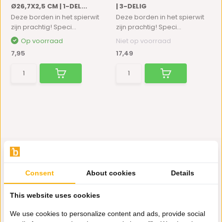
Ø26,7X2,5 CM | 1-DEL...
| 3-DELIG
Deze borden in het spierwit
Deze borden in het spierwit
zijn prachtig! Speci...
zijn prachtig! Speci...
Op voorraad
Niet op voorraad
7,95
17,49
Consent
About cookies
Details
Hulp nodig?
This website uses cookies
Wij zitten voor je klaar.
We use cookies to personalize content and ads, provide social