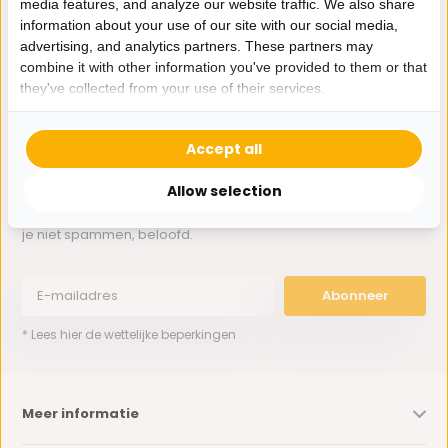
media features, and analyze our website traffic. We also share
Whatsapp ons
information about your use of our site with our social media,
advertising, and analytics partners. These partners may
0162-231130
combine it with other information you've provided to them or that
klantenservice@bazaaronline.nl
they've collected from your use of their services.
Accept all
Allow selection
Ontvang de nieuwste aanbiedingen en promoties. We zullen
je niet spammen, beloofd.
Abonneer
* Lees hier de wettelijke beperkingen
Meer informatie