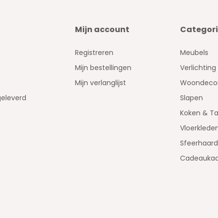
Mijn account
Categor
Registreren
Meubels
Mijn bestellingen
Verlichting
Mijn verlanglijst
Woondecor
geleverd
Slapen
Koken & Ta
Vloerklede
Sfeerhaar
Cadeaukaa