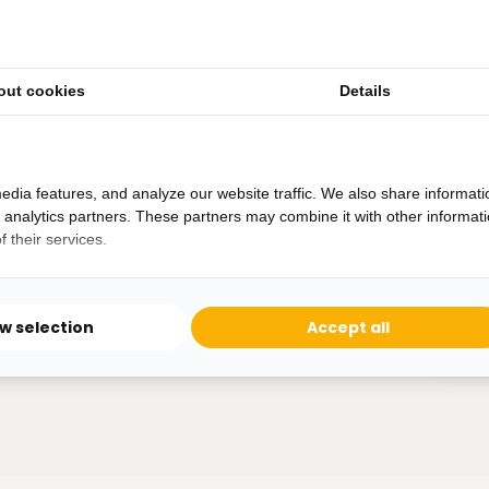
out cookies
Details
Heb je een vraag?
Binnen 24 uur antwoord op je vraag!
Ontva
edia features, and analyze our website traffic. We also share informati
Bereikbaar van ma - vr 10:00 tot 17:00
d analytics partners. These partners may combine it with other informat
niet 
 their services.
0162-231130
klantenservice@bazaaronline.nl
ow selection
Accept all
* Lees