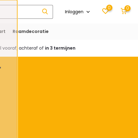
0
0
Inloggen
rt
Raamdecoratie
 vooraf, achteraf of
in 3 termijnen
r