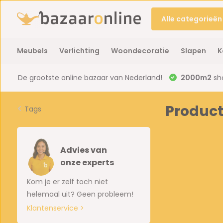
Alle categorieën
Meubels
Verlichting
Woondecoratie
Slapen
K
De grootste online bazaar van Nederland!
2000m2
sh
Product
Tags
Advies van
onze experts
Kom je er zelf toch niet
helemaal uit? Geen probleem!
Klantenservice >