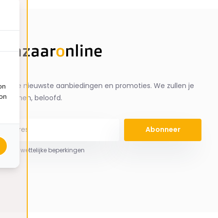
ng de nieuwste aanbiedingen en promoties. We zullen je
on
ion
spammen, beloofd.
Abonneer
 hier de wettelijke beperkingen