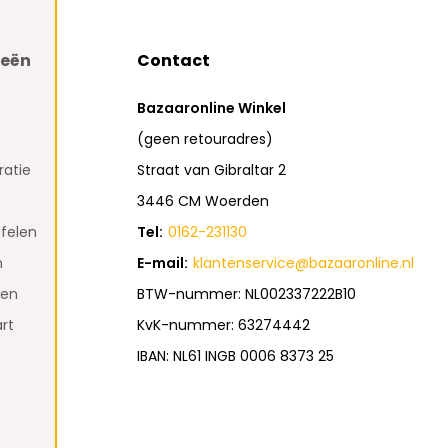
ieën
Contact
Bazaaronline Winkel
(geen retouradres)
atie
Straat van Gibraltar 2
3446 CM Woerden
felen
Tel:
0162-231130
n
E-mail:
klantenservice@bazaaronline.nl
den
BTW-nummer: NL002337222B10
rt
KvK-nummer: 63274442
IBAN: NL61 INGB 0006 8373 25