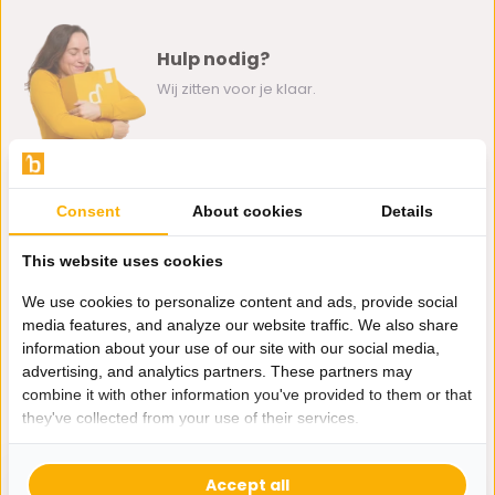
Hulp nodig?
Wij zitten voor je klaar.
Whatsapp ons
Consent
About cookies
Details
0162-231130
klantenservice@bazaaronline.nl
This website uses cookies
We use cookies to personalize content and ads, provide social
media features, and analyze our website traffic. We also share
information about your use of our site with our social media,
advertising, and analytics partners. These partners may
Ontvang de nieuwste aanbiedingen en promoties. We zullen
combine it with other information you've provided to them or that
je niet spammen, beloofd.
they've collected from your use of their services.
Abonneer
Accept all