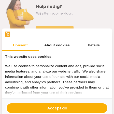
Hulp nodig?
Wij zitten voor je klaar.
Whatsapp ons
0162-231130
Consent
About cookies
Details
klantenservice@bazaaronline.nl
This website uses cookies
We use cookies to personalize content and ads, provide social
media features, and analyze our website traffic. We also share
information about your use of our site with our social media,
Ontvang de nieuwste aanbiedingen en promoties. We zullen
advertising, and analytics partners. These partners may
je niet spammen, beloofd.
combine it with other information you've provided to them or that
they've collected from your use of their services.
Abonneer
Accept all
* Lees hier de wettelijke beperkingen