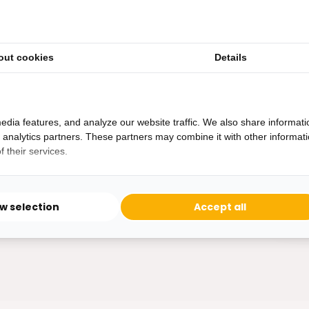
out cookies
Details
Heb je een vraag?
Binnen 24 uur antwoord op je vraag!
Ontva
edia features, and analyze our website traffic. We also share informati
Bereikbaar van ma - vr 10:00 tot 17:00
d analytics partners. These partners may combine it with other informat
niet 
 their services.
0162-231130
klantenservice@bazaaronline.nl
ow selection
Accept all
* Lees