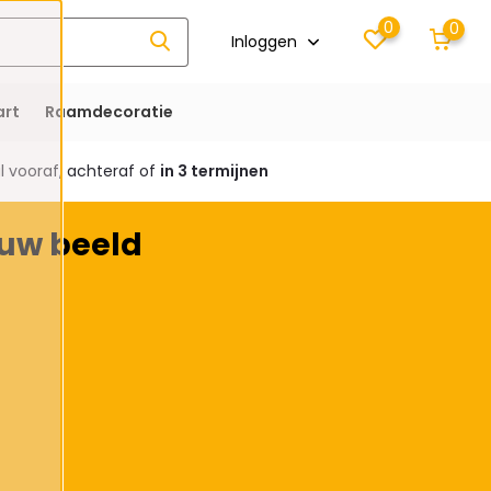
0
0
Inloggen
rt
Raamdecoratie
 vooraf, achteraf of
in 3 termijnen
euw beeld