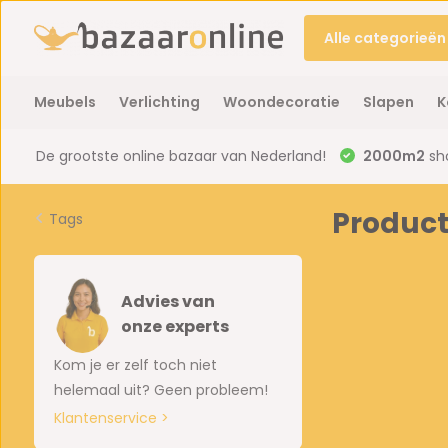
Alle categorieën
Meubels
Verlichting
Woondecoratie
Slapen
K
De grootste online bazaar van Nederland!
2000m2
sh
Product
Tags
Advies van
onze experts
Kom je er zelf toch niet
helemaal uit? Geen probleem!
Klantenservice >