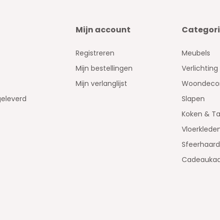
Mijn account
Categor
Registreren
Meubels
Mijn bestellingen
Verlichting
Mijn verlanglijst
Woondecor
geleverd
Slapen
Koken & Ta
Vloerklede
Sfeerhaar
Cadeaukaa