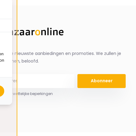
ng de nieuwste aanbiedingen en promoties. We zullen je
on
ion
spammen, beloofd.
Abonneer
 hier de wettelijke beperkingen