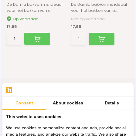
De Damla bakvorm is ideaal
De Damla bakvorm is ideaal
voor het bakken van e...
voor het bakken van e...
Op voorraad
Niet op voorraad
17,95
17,95
Consent
About cookies
Details
Hulp nodig?
Wij zitten voor je klaar.
This website uses cookies
We use cookies to personalize content and ads, provide social
media features, and analyze our website traffic. We also share
Whatsapp ons