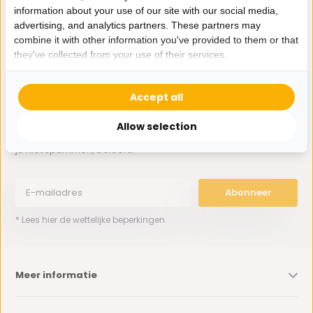
information about your use of our site with our social media,
advertising, and analytics partners. These partners may
0162-231130
combine it with other information you've provided to them or that
klantenservice@bazaaronline.nl
they've collected from your use of their services.
Accept all
Allow selection
Ontvang de nieuwste aanbiedingen en promoties. We zullen
je niet spammen, beloofd.
Abonneer
* Lees hier de wettelijke beperkingen
Meer informatie