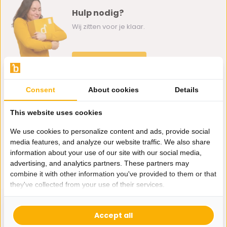
Hulp nodig?
Wij zitten voor je klaar.
Whatsapp ons
0162-231130
Consent
About cookies
Details
klantenservice@bazaaronline.nl
This website uses cookies
We use cookies to personalize content and ads, provide social
media features, and analyze our website traffic. We also share
information about your use of our site with our social media,
Ontvang de nieuwste aanbiedingen en promoties. We zullen
advertising, and analytics partners. These partners may
je niet spammen, beloofd.
combine it with other information you've provided to them or that
they've collected from your use of their services.
Abonneer
Accept all
* Lees hier de wettelijke beperkingen