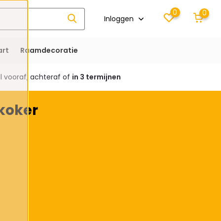
0
0
Inloggen
rt
Raamdecoratie
 vooraf, achteraf of
in 3 termijnen
koker