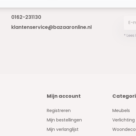
Bereikbaar van ma - vr 10:00 tot 17:00
niet 
0162-231130
klantenservice@bazaaronline.nl
* Lees
Mijn account
Categor
Registreren
Meubels
Mijn bestellingen
Verlichting
Mijn verlanglijst
Woondecor