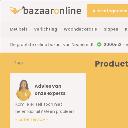
Alle categorieën
Meubels
Verlichting
Woondecoratie
Slapen
K
De grootste online bazaar van Nederland!
2000m2
sh
Product
Tags
Advies van
onze experts
Kom je er zelf toch niet
helemaal uit? Geen probleem!
Klantenservice >