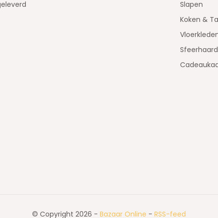
geleverd
Slapen
Koken & Ta
Vloerklede
Sfeerhaar
Cadeaukaa
© Copyright 2026 -
Bazaar Online
-
RSS-feed