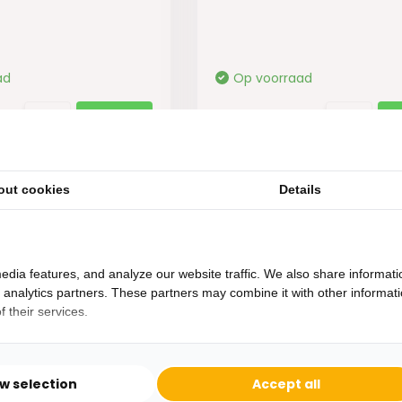
ad
Op voorraad
29,-
out cookies
Details
edia features, and analyze our website traffic. We also share informati
d analytics partners. These partners may combine it with other informat
 their services.
Heb je een vraag?
Binnen 24 uur antwoord op je vraag!
ow selection
Accept all
Ontva