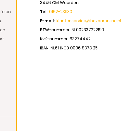
3446 CM Woerden
felen
Tel:
0162-231130
n
E-mail:
klantenservice@bazaaronline.nl
den
BTW-nummer: NL002337222B10
rt
KvK-nummer: 63274442
IBAN: NL61 INGB 0006 8373 25