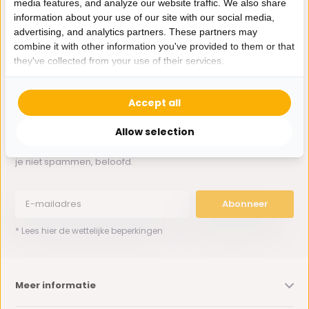
media features, and analyze our website traffic. We also share
Whatsapp ons
information about your use of our site with our social media,
advertising, and analytics partners. These partners may
0162-231130
combine it with other information you've provided to them or that
klantenservice@bazaaronline.nl
they've collected from your use of their services.
Accept all
Allow selection
Ontvang de nieuwste aanbiedingen en promoties. We zullen
je niet spammen, beloofd.
Abonneer
* Lees hier de wettelijke beperkingen
Meer informatie