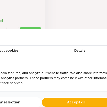
ad
out cookies
Details
edia features, and analyze our website traffic. We also share informati
d analytics partners. These partners may combine it with other informat
 their services.
Heb je een vraag?
Binnen 24 uur antwoord op je vraag!
ow selection
Accept all
Ontva