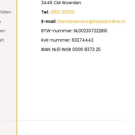
3446 CM Woerden
felen
Tel:
0162-231130
n
E-mail:
klantenservice@bazaaronline.nl
den
BTW-nummer: NL002337222B10
rt
KvK-nummer: 63274442
IBAN: NL61 INGB 0006 8373 25