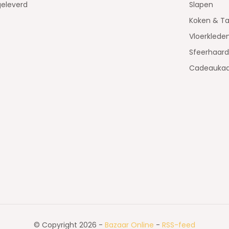
geleverd
Slapen
Koken & Ta
Vloerklede
Sfeerhaar
Cadeaukaa
© Copyright 2026 -
Bazaar Online
-
RSS-feed