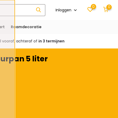
0
0
Inloggen
rt
Raamdecoratie
 vooraf, achteraf of
in 3 termijnen
urpan 5 liter