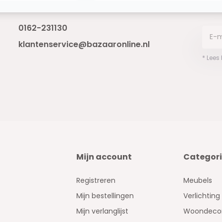
Bereikbaar van ma - vr 10:00 tot 17:00
niet 
0162-231130
klantenservice@bazaaronline.nl
* Lees
Mijn account
Categor
Registreren
Meubels
Mijn bestellingen
Verlichting
Mijn verlanglijst
Woondecor