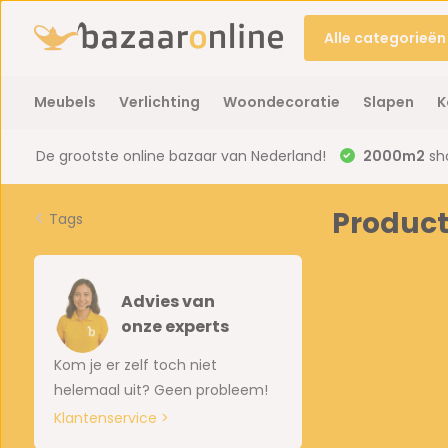
Alle categorieën
Meubels
Verlichting
Woondecoratie
Slapen
K
De grootste online bazaar van Nederland!
2000m2
sh
Product
Tags
Advies van
onze experts
Kom je er zelf toch niet
helemaal uit? Geen probleem!
Klantenservice >