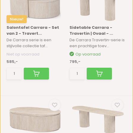
Nieuw!
Salontafel Carrara - Set
Sidetable Carrara -
van 2 - Travert...
Travertin | Ovaal - ...
De Carrara serie is een
De Carrara Travertin-serie is
stijlvolle collectie taf...
een prachtige toev...
Niet op voorraad
Op voorraad
585,-
795,-