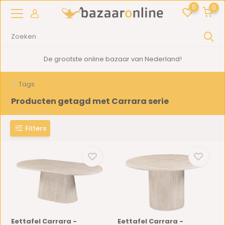
0
0
2000m2
showroom in Woerden
Tags
Producten getagd met Carrara serie
Filters
Eettafel Carrara -
Eettafel Carrara -