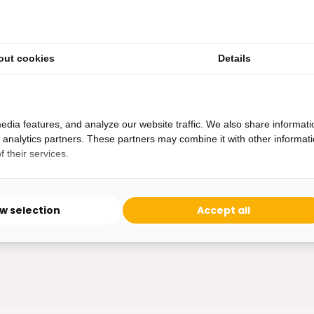
out cookies
Details
Heb je een vraag?
Binnen 24 uur antwoord op je vraag!
Ontva
edia features, and analyze our website traffic. We also share informati
Bereikbaar van ma - vr 10:00 tot 17:00
d analytics partners. These partners may combine it with other informat
niet 
 their services.
0162-231130
klantenservice@bazaaronline.nl
ow selection
Accept all
* Lees