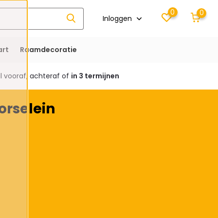
0
0
Inloggen
rt
Raamdecoratie
 vooraf, achteraf of
in 3 termijnen
orselein