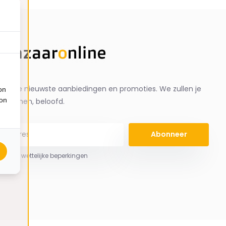
ng de nieuwste aanbiedingen en promoties. We zullen je
on
ion
spammen, beloofd.
Abonneer
 hier de wettelijke beperkingen