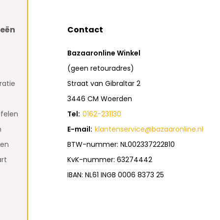
ieën
Contact
Bazaaronline Winkel
(geen retouradres)
atie
Straat van Gibraltar 2
3446 CM Woerden
felen
Tel:
0162-231130
n
E-mail:
klantenservice@bazaaronline.nl
den
BTW-nummer: NL002337222B10
rt
KvK-nummer: 63274442
IBAN: NL61 INGB 0006 8373 25