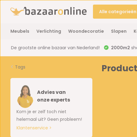
Alle categorieën
Meubels
Verlichting
Woondecoratie
Slapen
K
De grootste online bazaar van Nederland!
2000m2
sh
Product
Tags
Advies van
onze experts
Kom je er zelf toch niet
helemaal uit? Geen probleem!
Klantenservice >