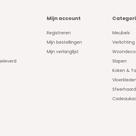
Mijn account
Categor
Registreren
Meubels
Mijn bestellingen
Verlichting
Mijn verlanglijst
Woondecor
geleverd
Slapen
Koken & Ta
Vloerklede
Sfeerhaar
Cadeaukaa