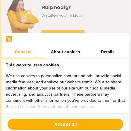
Hulp nodig?
Wij zitten voor je klaar.
Whatsapp ons
0162-231130
Consent
About cookies
Details
klantenservice@bazaaronline.nl
This website uses cookies
We use cookies to personalize content and ads, provide social
media features, and analyze our website traffic. We also share
information about your use of our site with our social media,
Ontvang de nieuwste aanbiedingen en promoties. We zullen
advertising, and analytics partners. These partners may
je niet spammen, beloofd.
combine it with other information you've provided to them or that
they've collected from your use of their services.
Abonneer
Accept all
* Lees hier de wettelijke beperkingen