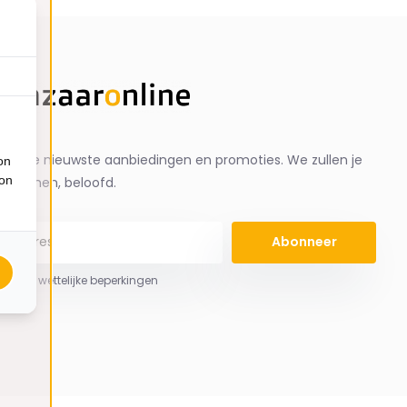
ng de nieuwste aanbiedingen en promoties. We zullen je
on
ion
spammen, beloofd.
Abonneer
 hier de wettelijke beperkingen