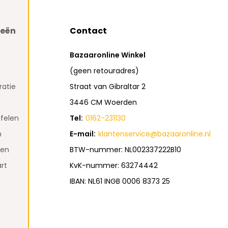
ieën
Contact
Bazaaronline Winkel
(geen retouradres)
atie
Straat van Gibraltar 2
3446 CM Woerden
felen
Tel:
0162-231130
n
E-mail:
klantenservice@bazaaronline.nl
den
BTW-nummer: NL002337222B10
rt
KvK-nummer: 63274442
IBAN: NL61 INGB 0006 8373 25