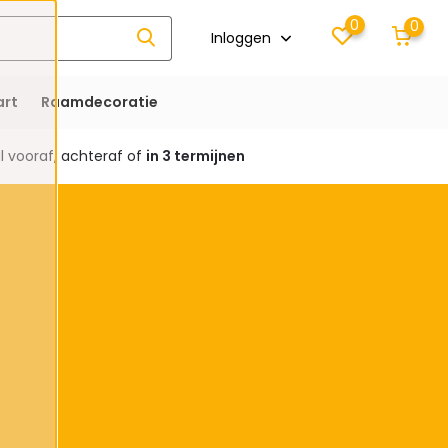
0
0
Inloggen
rt
Raamdecoratie
 vooraf, achteraf of
in 3 termijnen