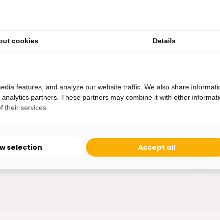
out cookies
Details
Heb je een vraag?
Binnen 24 uur antwoord op je vraag!
Ontva
edia features, and analyze our website traffic. We also share informati
Bereikbaar van ma - vr 10:00 tot 17:00
d analytics partners. These partners may combine it with other informat
niet 
 their services.
0162-231130
klantenservice@bazaaronline.nl
ow selection
Accept all
* Lees