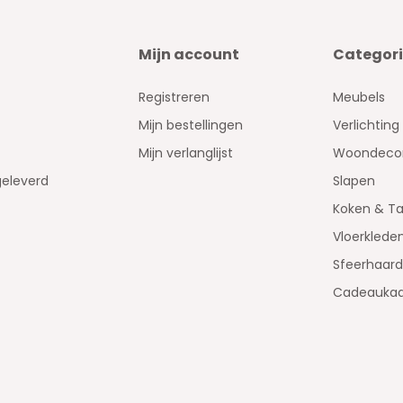
Mijn account
Categor
Registreren
Meubels
Mijn bestellingen
Verlichting
Mijn verlanglijst
Woondecor
geleverd
Slapen
Koken & Ta
Vloerklede
Sfeerhaar
Cadeaukaa