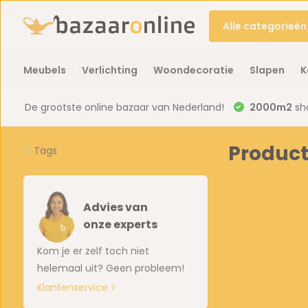
Alle categorieën
Meubels
Verlichting
Woondecoratie
Slapen
K
De grootste online bazaar van Nederland!
2000m2
sh
Product
Tags
Advies van
onze experts
Kom je er zelf toch niet
helemaal uit? Geen probleem!
Klantenservice >