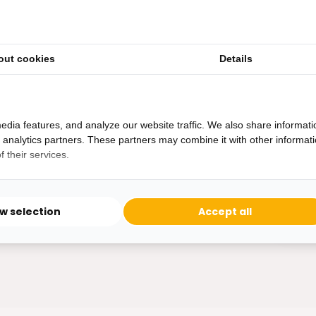
out cookies
Details
Heb je een vraag?
Binnen 24 uur antwoord op je vraag!
Ontva
edia features, and analyze our website traffic. We also share informati
Bereikbaar van ma - vr 10:00 tot 17:00
d analytics partners. These partners may combine it with other informat
niet 
 their services.
0162-231130
klantenservice@bazaaronline.nl
ow selection
Accept all
* Lees