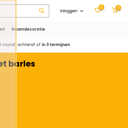
0
0
Inloggen
rt
Raamdecoratie
 vooraf, achteraf of
in 3 termijnen
et barles