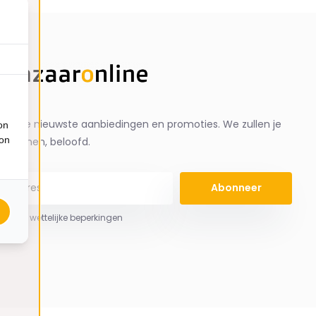
ng de nieuwste aanbiedingen en promoties. We zullen je
on
ion
spammen, beloofd.
Abonneer
 hier de wettelijke beperkingen