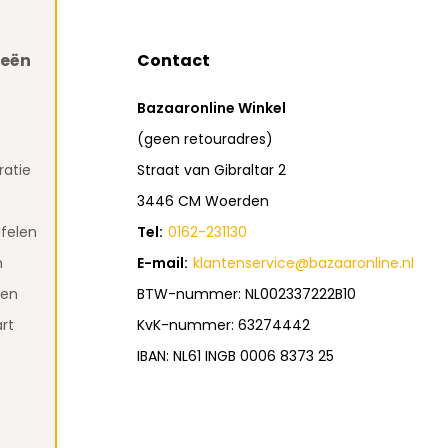
ieën
Contact
Bazaaronline Winkel
(geen retouradres)
atie
Straat van Gibraltar 2
3446 CM Woerden
felen
Tel:
0162-231130
n
E-mail:
klantenservice@bazaaronline.nl
den
BTW-nummer: NL002337222B10
rt
KvK-nummer: 63274442
IBAN: NL61 INGB 0006 8373 25