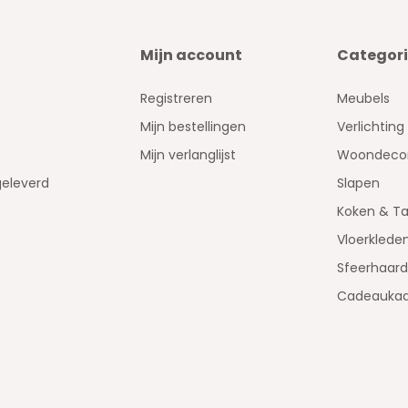
Mijn account
Categor
Registreren
Meubels
Mijn bestellingen
Verlichting
Mijn verlanglijst
Woondecor
geleverd
Slapen
Koken & Ta
Vloerklede
Sfeerhaar
Cadeaukaa