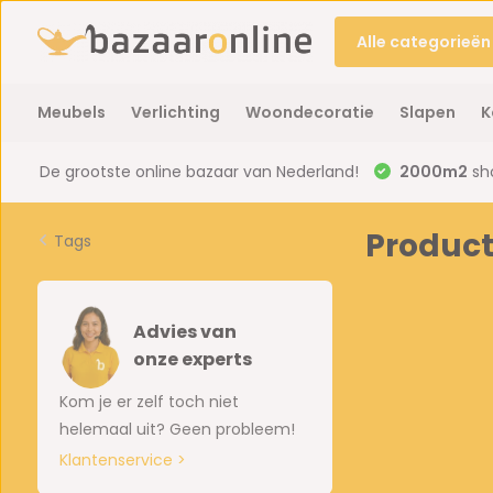
Alle categorieën
Meubels
Verlichting
Woondecoratie
Slapen
K
De grootste online bazaar van Nederland!
2000m2
sh
Product
Tags
Advies van
onze experts
Kom je er zelf toch niet
helemaal uit? Geen probleem!
Klantenservice >