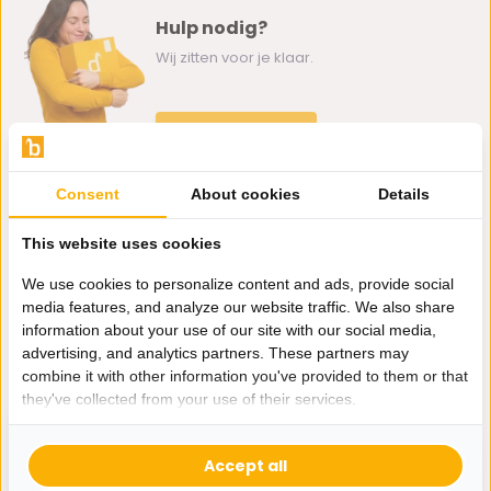
Hulp nodig?
Wij zitten voor je klaar.
Whatsapp ons
0162-231130
Consent
About cookies
Details
klantenservice@bazaaronline.nl
This website uses cookies
We use cookies to personalize content and ads, provide social
media features, and analyze our website traffic. We also share
information about your use of our site with our social media,
Ontvang de nieuwste aanbiedingen en promoties. We zullen
advertising, and analytics partners. These partners may
je niet spammen, beloofd.
combine it with other information you've provided to them or that
they've collected from your use of their services.
Abonneer
Accept all
* Lees hier de wettelijke beperkingen