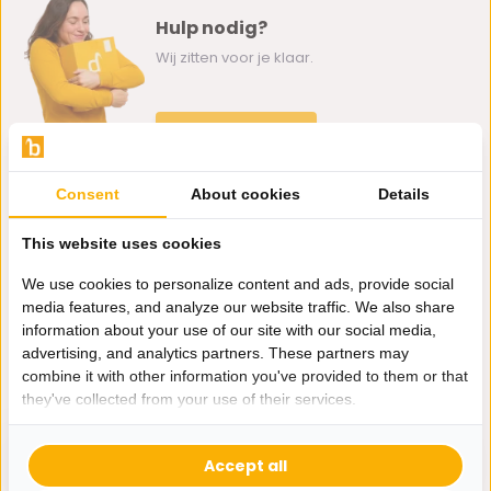
Hulp nodig?
Wij zitten voor je klaar.
Whatsapp ons
0162-231130
Consent
About cookies
Details
klantenservice@bazaaronline.nl
This website uses cookies
We use cookies to personalize content and ads, provide social
media features, and analyze our website traffic. We also share
information about your use of our site with our social media,
Ontvang de nieuwste aanbiedingen en promoties. We zullen
advertising, and analytics partners. These partners may
je niet spammen, beloofd.
combine it with other information you've provided to them or that
they've collected from your use of their services.
Abonneer
Accept all
* Lees hier de wettelijke beperkingen