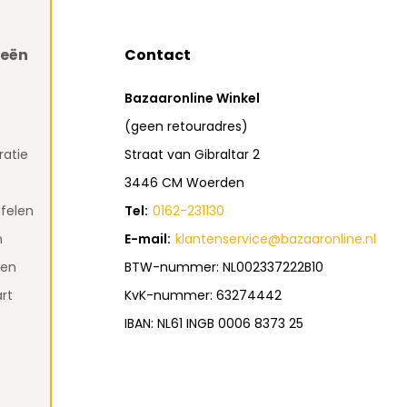
ieën
Contact
Bazaaronline Winkel
(geen retouradres)
atie
Straat van Gibraltar 2
3446 CM Woerden
felen
Tel:
0162-231130
n
E-mail:
klantenservice@bazaaronline.nl
den
BTW-nummer: NL002337222B10
rt
KvK-nummer: 63274442
IBAN: NL61 INGB 0006 8373 25