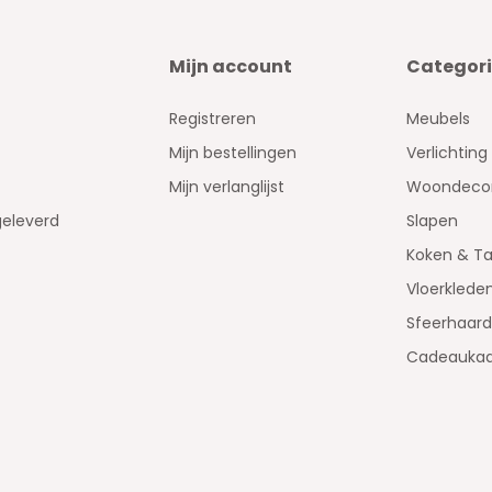
Mijn account
Categor
Registreren
Meubels
Mijn bestellingen
Verlichting
Mijn verlanglijst
Woondecor
geleverd
Slapen
Koken & Ta
Vloerklede
Sfeerhaar
Cadeaukaa