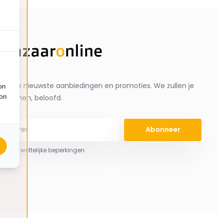
ng de nieuwste aanbiedingen en promoties. We zullen je
on
ion
spammen, beloofd.
Abonneer
 hier de wettelijke beperkingen