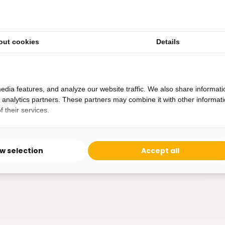
out cookies
Details
Heb je een vraag?
Binnen 24 uur antwoord op je vraag!
Ontva
edia features, and analyze our website traffic. We also share informati
Bereikbaar van ma - vr 10:00 tot 17:00
d analytics partners. These partners may combine it with other informat
niet 
 their services.
0162-231130
klantenservice@bazaaronline.nl
ow selection
Accept all
* Lees