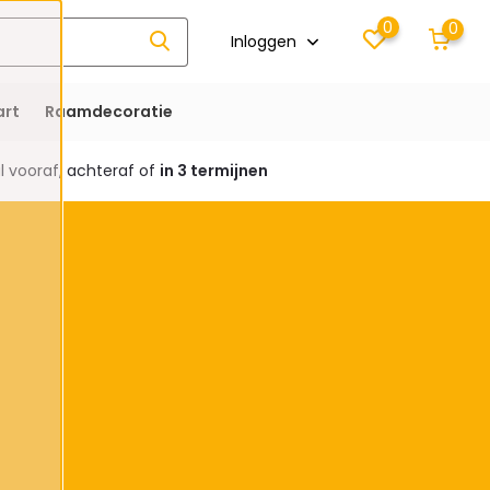
0
0
Inloggen
rt
Raamdecoratie
 vooraf, achteraf of
in 3 termijnen