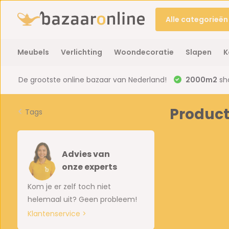
Alle categorieën
Meubels
Verlichting
Woondecoratie
Slapen
K
De grootste online bazaar van Nederland!
2000m2
sh
Product
Tags
Advies van
onze experts
Kom je er zelf toch niet
helemaal uit? Geen probleem!
Klantenservice >