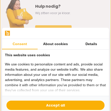
Hulp nodig?
Wij zitten voor je klaar.
Whatsapp ons
0162-231130
Consent
About cookies
Details
klantenservice@bazaaronline.nl
This website uses cookies
We use cookies to personalize content and ads, provide social
media features, and analyze our website traffic. We also share
information about your use of our site with our social media,
Ontvang de nieuwste aanbiedingen en promoties. We zullen
advertising, and analytics partners. These partners may
je niet spammen, beloofd.
combine it with other information you've provided to them or that
they've collected from your use of their services.
Abonneer
Accept all
* Lees hier de wettelijke beperkingen