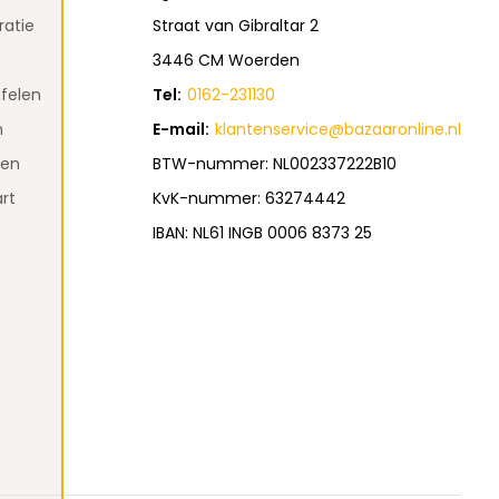
atie
Straat van Gibraltar 2
3446 CM Woerden
felen
Tel:
0162-231130
n
E-mail:
klantenservice@bazaaronline.nl
den
BTW-nummer: NL002337222B10
rt
KvK-nummer: 63274442
IBAN: NL61 INGB 0006 8373 25