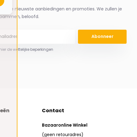
ng de nieuwste aanbiedingen en promoties. We zullen je
spammen, beloofd.
Abonneer
 hier de wettelijke beperkingen
ieën
Contact
Bazaaronline Winkel
(geen retouradres)