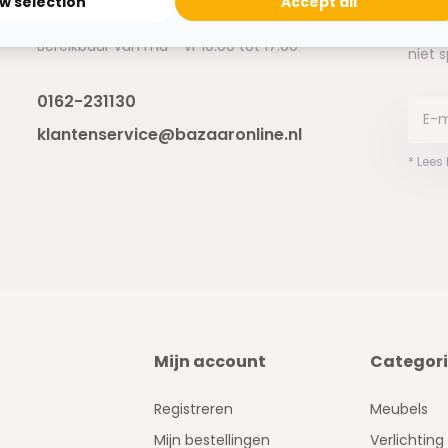
ow selection
Accept all
Ontva
Bereikbaar van ma - vr 10:00 tot 17:00
niet 
0162-231130
klantenservice@bazaaronline.nl
* Lees
Mijn account
Categor
Registreren
Meubels
Mijn bestellingen
Verlichting