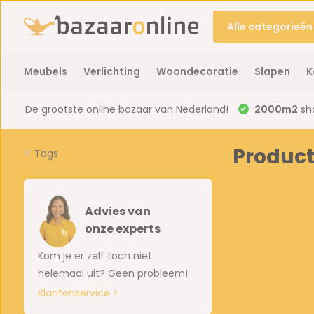
Alle categorieën
Meubels
Verlichting
Woondecoratie
Slapen
K
De grootste online bazaar van Nederland!
2000m2
sh
Product
Tags
Advies van
onze experts
Kom je er zelf toch niet
helemaal uit? Geen probleem!
Klantenservice >