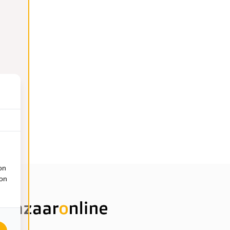
on
ion