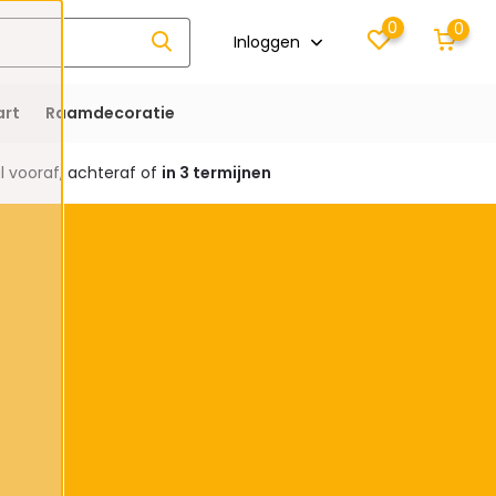
0
0
Inloggen
rt
Raamdecoratie
 vooraf, achteraf of
in 3 termijnen