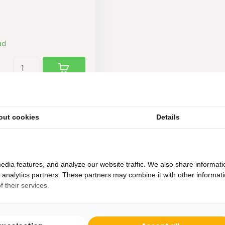
ad
out cookies
Details
edia features, and analyze our website traffic. We also share informati
d analytics partners. These partners may combine it with other informat
 their services.
Heb je een vraag?
Binnen 24 uur antwoord op je vraag!