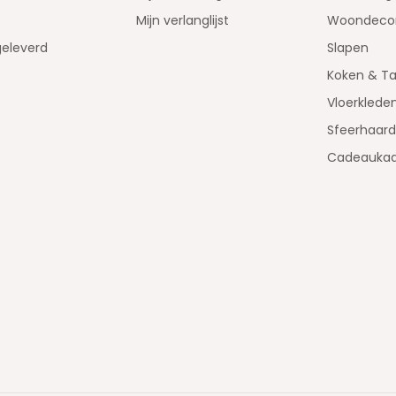
Mijn verlanglijst
Woondecor
geleverd
Slapen
Koken & Ta
Vloerklede
Sfeerhaar
Cadeaukaa