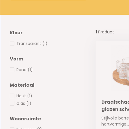
1
Product
Kleur
Transparant
(1)
Vorm
Rond
(1)
Materiaal
Hout
(1)
Draaischaa
Glas
(1)
glazen scha
Stijlvolle bor
Woonruimte
hartvormige...