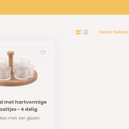
Meest bekeke
l met hartvormige
altjes - 4 delig
relset met vier glazen