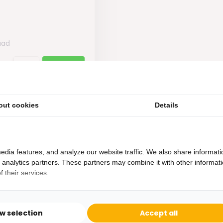
aad
out cookies
Details
edia features, and analyze our website traffic. We also share informati
d analytics partners. These partners may combine it with other informat
 their services.
Heb je een vraag?
Binnen 24 uur antwoord op je vraag!
ow selection
Accept all
Ontva