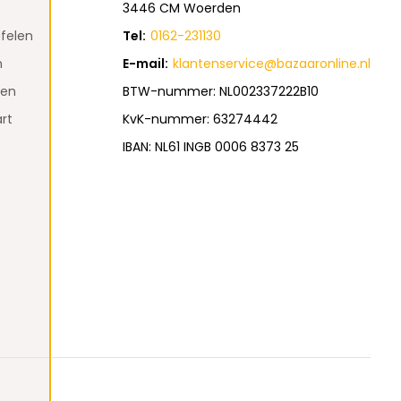
3446 CM Woerden
felen
Tel:
0162-231130
n
E-mail:
klantenservice@bazaaronline.nl
den
BTW-nummer: NL002337222B10
rt
KvK-nummer: 63274442
IBAN: NL61 INGB 0006 8373 25