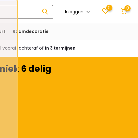
0
0
Inloggen
rt
Raamdecoratie
 vooraf, achteraf of
in 3 termijnen
iek 6 delig