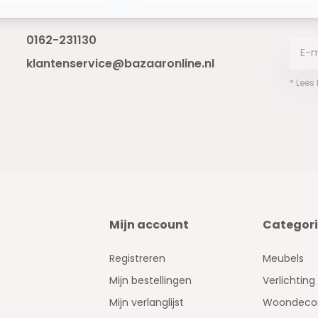
Bereikbaar van ma - vr 10:00 tot 17:00
niet 
0162-231130
klantenservice@bazaaronline.nl
* Lees
Mijn account
Categor
Registreren
Meubels
Mijn bestellingen
Verlichting
Mijn verlanglijst
Woondecor