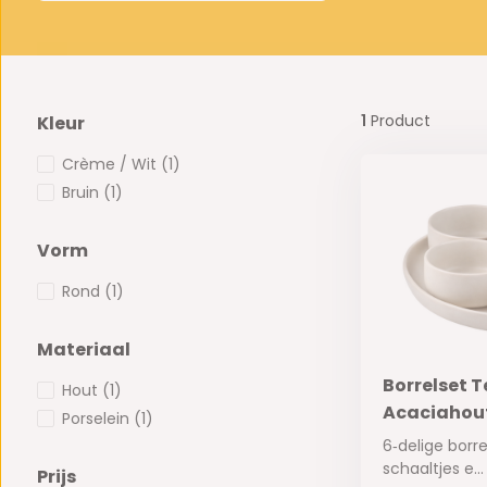
1
Product
Kleur
Crème / Wit
(1)
Bruin
(1)
Vorm
Rond
(1)
Materiaal
Borrelset Te
Hout
(1)
Acaciahou
Porselein
(1)
6‑delige borr
schaaltjes e...
Prijs