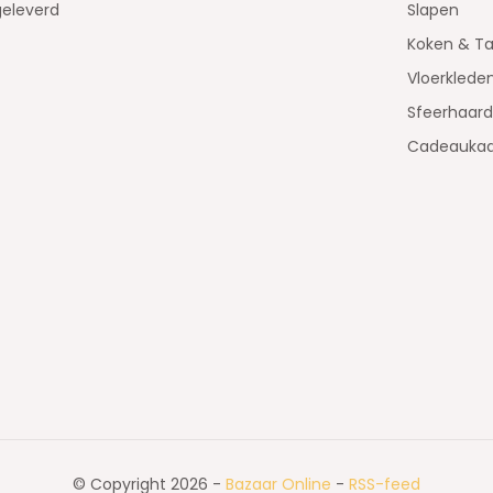
geleverd
Slapen
Koken & Ta
Vloerklede
Sfeerhaar
Cadeaukaa
© Copyright 2026 -
Bazaar Online
-
RSS-feed