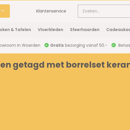
Klantenservice
oken & Tafelen
Vloerkleden
Sfeerhaarden
Cadeaukaa
owroom in Woerden
Gratis
bezorging vanaf 50.-
Betaal
en getagd met borrelset keram