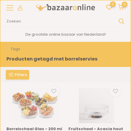
0
0
2000m2
showroom in Woerden
Tags
Producten getagd met borrelservies
Filters
Borrelschaal Glas - 200 ml
Fruitschaal - Acacia hout