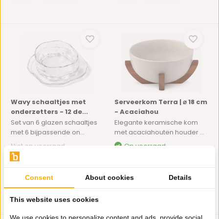
Wavy schaaltjes met
Serveerkom Terra | ⌀ 18 cm
onderzetters - 12 de...
- Acaciahou
Set van 6 glazen schaaltjes
Elegante keramische kom
met 6 bijpassende on...
met acaciahouten houder ...
Niet op voorraad
Op voorraad
12,95
18,95
Consent
About cookies
Details
This website uses cookies
We use cookies to personalize content and ads, provide social