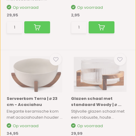
Op voorraad
Op voorraad
29,95
2,95
Serveerkom Terra | ⌀ 23
Glazen schaal met
cm - Acaciahou
standaard Woody | ⌀ ...
Elegante keramische kom
Stijlvolle glazen schaal met
met acaciahouten houder ...
een robuuste, houte...
Op voorraad
Op voorraad
34,95
29,99