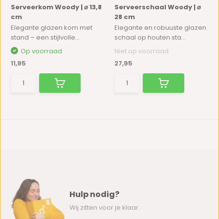
Serveerkom Woody | ⌀ 13,8
Serveerschaal Woody | ⌀
cm
28 cm
Elegante glazen kom met
Elegante en robuuste glazen
stand – een stijlvolle...
schaal op houten sta...
Op voorraad
Niet op voorraad
11,95
27,95
Hulp nodig?
Wij zitten voor je klaar.