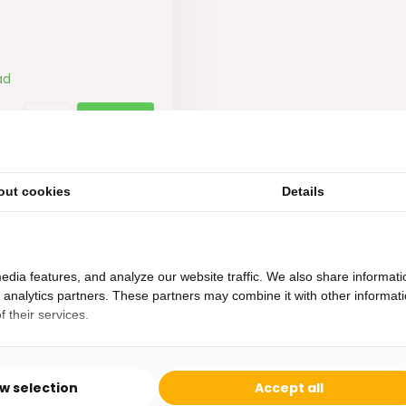
ad
out cookies
Details
edia features, and analyze our website traffic. We also share informati
d analytics partners. These partners may combine it with other informat
 their services.
Heb je een vraag?
Binnen 24 uur antwoord op je vraag!
ow selection
Accept all
Ontva