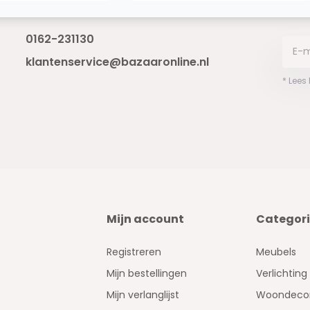
Bereikbaar van ma - vr 10:00 tot 17:00
niet 
0162-231130
klantenservice@bazaaronline.nl
* Lees
Mijn account
Categor
Registreren
Meubels
Mijn bestellingen
Verlichting
Mijn verlanglijst
Woondecor