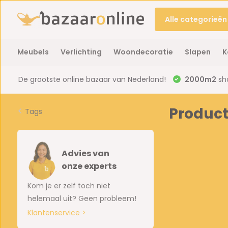
Alle categorieën
Meubels
Verlichting
Woondecoratie
Slapen
K
De grootste online bazaar van Nederland!
2000m2
sh
Product
Tags
Advies van
onze experts
Kom je er zelf toch niet
helemaal uit? Geen probleem!
Klantenservice >