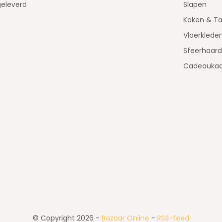
geleverd
Slapen
Koken & Ta
Vloerklede
Sfeerhaar
Cadeaukaa
© Copyright 2026 -
Bazaar Online
-
RSS-feed