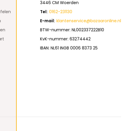
3446 CM Woerden
felen
Tel:
0162-231130
n
E-mail:
klantenservice@bazaaronline.nl
den
BTW-nummer: NL002337222B10
rt
KvK-nummer: 63274442
IBAN: NL61 INGB 0006 8373 25