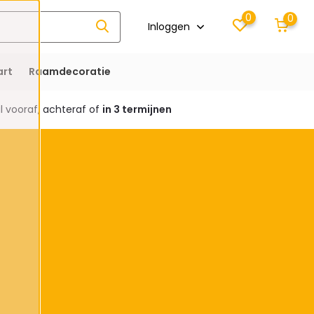
0
0
Inloggen
rt
Raamdecoratie
 vooraf, achteraf of
in 3 termijnen