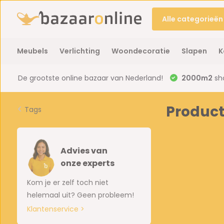
Alle categorieën
Meubels
Verlichting
Woondecoratie
Slapen
K
De grootste online bazaar van Nederland!
2000m2
sh
Produc
Tags
Advies van
onze experts
Kom je er zelf toch niet
helemaal uit? Geen probleem!
Klantenservice >