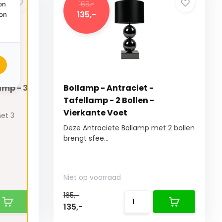
165,-
on
135,-
ion
amp - 3
Bollamp - Antraciet -
Tafellamp - 2 Bollen -
Vierkante Voet
et 3
Deze Antraciete Bollamp met 2 bollen
brengt sfee...
Niet op voorraad
165,-
135,-