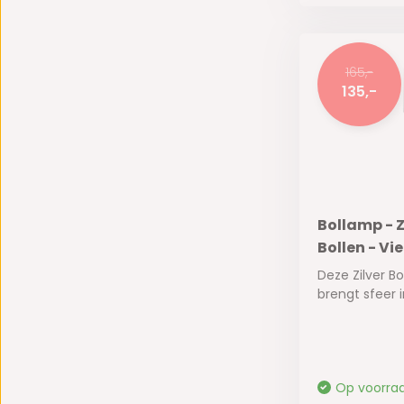
165,-
135,-
Bollamp - Z
Bollen - Vi
Deze Zilver B
brengt sfeer in
Op voorra