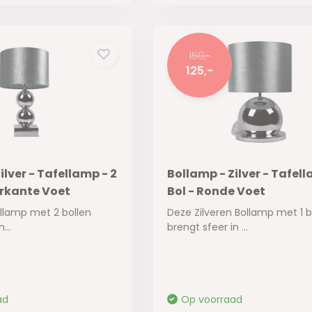
150,-
125,-
ilver - Tafellamp - 2
Bollamp - Zilver - Tafell
erkante Voet
Bol - Ronde Voet
ollamp met 2 bollen
Deze Zilveren Bollamp met 1 b
...
brengt sfeer in ...
ad
Op voorraad