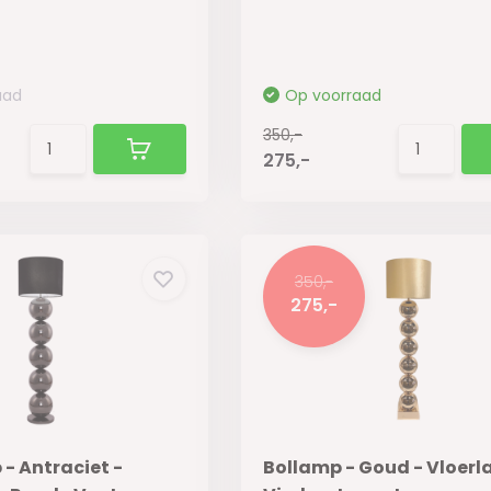
aad
Op voorraad
350,-
275,-
350,-
275,-
- Antraciet -
Bollamp - Goud - Vloerl