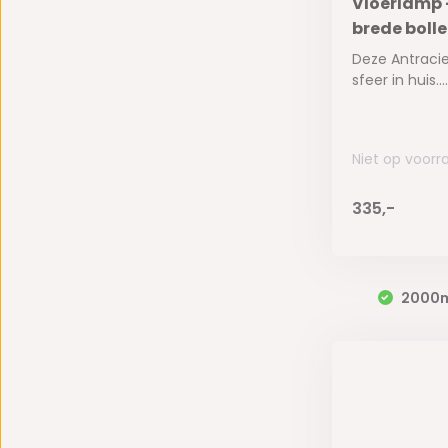
Vloerlamp 
brede boll
Deze Antraci
sfeer in huis....
Niet op voorr
335,-
2000