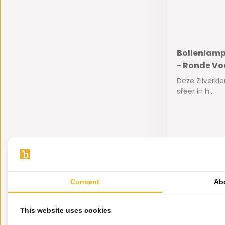
Bollenlamp 
- Ronde Voe
Deze Zilverkl
sfeer in h...
Op voorra
335,-
Consent
Ab
This website uses cookies