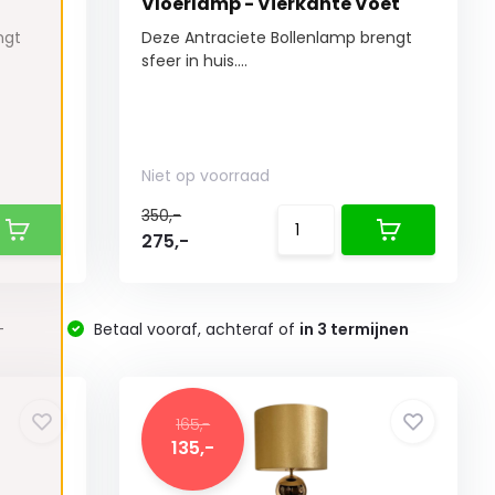
Vloerlamp - Vierkante Voet
ngt
Deze Antraciete Bollenlamp brengt
sfeer in huis....
Niet op voorraad
350,-
275,-
-
Betaal vooraf, achteraf of
in 3 termijnen
165,-
135,-