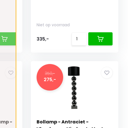
Niet op voorraad
335,-
350,-
275,-
amp -
Bollamp - Antraciet -