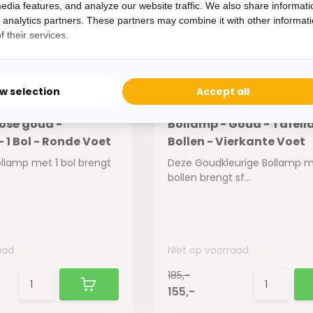
185,-
edia features, and analyze our website traffic. We also share informati
155,-
d analytics partners. These partners may combine it with other informat
 their services.
ow selection
Accept all
rosé goud -
Bollamp - Goud - Tafell
 1 Bol - Ronde Voet
Bollen - Vierkante Voet
llamp met 1 bol brengt
Deze Goudkleurige Bollamp m
bollen brengt sf...
aad
Niet op voorraad
185,-
155,-