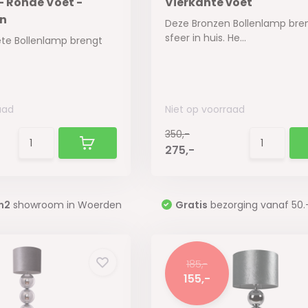
- Ronde Voet -
Vierkante voet
en
Deze Bronzen Bollenlamp bre
sfeer in huis. He...
ete Bollenlamp brengt
aad
Niet op voorraad
350,-
275,-
m2
showroom in Woerden
Gratis
bezorging vanaf 50.
185,-
155,-