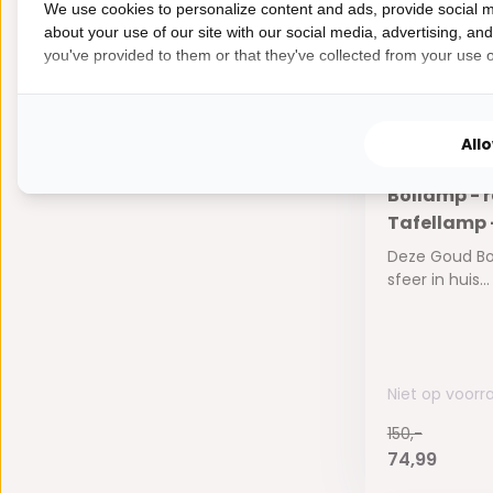
150,-
We use cookies to personalize content and ads, provide social m
74,99
about your use of our site with our social media, advertising, an
you've provided to them or that they've collected from your use of
All
Bollamp - 
Tafellamp -
Deze Goud Bo
sfeer in huis...
Niet op voorr
150,-
74,99