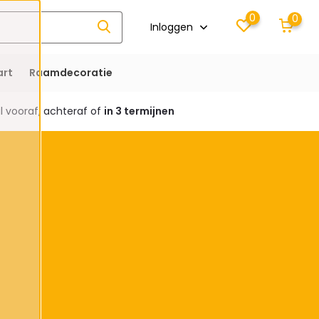
0
0
Inloggen
rt
Raamdecoratie
 vooraf, achteraf of
in 3 termijnen