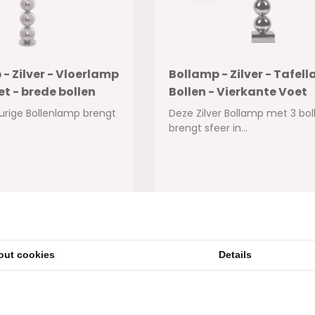
- Zilver - Vloerlamp
Bollamp - Zilver - Tafell
t - brede bollen
Bollen - Vierkante Voet
eurige Bollenlamp brengt
Deze Zilver Bollamp met 3 bol
brengt sfeer in...
ad
Op voorraad
185,-
155,-
out cookies
Details