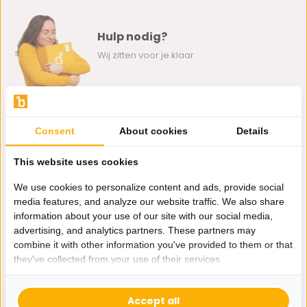
Hulp nodig?
Wij zitten voor je klaar.
Whatsapp ons
Consent
About cookies
Details
0162-231130
klantenservice@bazaaronline.nl
This website uses cookies
We use cookies to personalize content and ads, provide social
media features, and analyze our website traffic. We also share
information about your use of our site with our social media,
advertising, and analytics partners. These partners may
Ontvang de nieuwste aanbiedingen en promoties. We zullen
combine it with other information you've provided to them or that
je niet spammen, beloofd.
they've collected from your use of their services.
Abonneer
Accept all