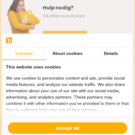
Hulp nodig?
Wij zitten voor je klaar.
Whatsapp ons
0162-231130
Consent
About cookies
Details
klantenservice@bazaaronline.nl
This website uses cookies
We use cookies to personalize content and ads, provide social
media features, and analyze our website traffic. We also share
information about your use of our site with our social media,
Ontvang de nieuwste aanbiedingen en promoties. We zullen
advertising, and analytics partners. These partners may
je niet spammen, beloofd.
combine it with other information you've provided to them or that
they've collected from your use of their services.
Abonneer
Accept all
* Lees hier de wettelijke beperkingen