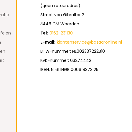
(geen retouradres)
atie
Straat van Gibraltar 2
3446 CM Woerden
felen
Tel:
0162-231130
n
E-mail:
klantenservice@bazaaronline.nl
den
BTW-nummer: NL002337222B10
rt
KvK-nummer: 63274442
IBAN: NL61 INGB 0006 8373 25