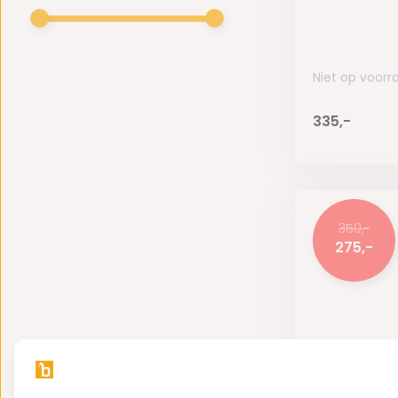
Niet op voorr
335,-
350,-
275,-
Bollamp - A