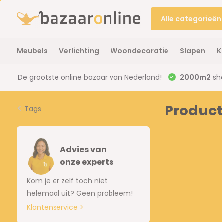
Alle categorieën
Meubels
Verlichting
Woondecoratie
Slapen
K
De grootste online bazaar van Nederland!
2000m2
sh
Product
Tags
Advies van
onze experts
Kom je er zelf toch niet
helemaal uit? Geen probleem!
Klantenservice >