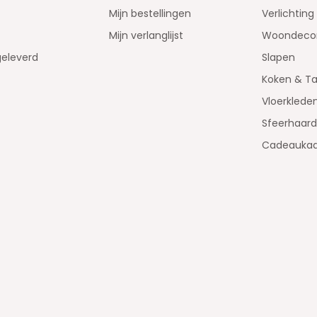
Mijn bestellingen
Verlichting
Mijn verlanglijst
Woondecor
geleverd
Slapen
Koken & Ta
Vloerklede
Sfeerhaar
Cadeaukaa