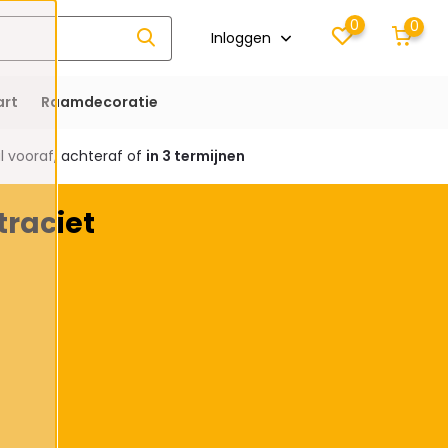
0
0
Inloggen
rt
Raamdecoratie
 vooraf, achteraf of
in 3 termijnen
raciet