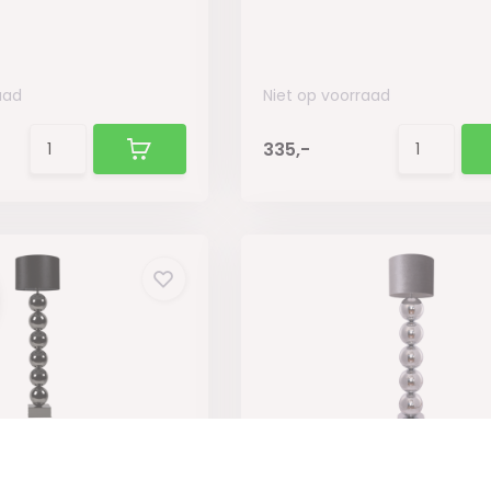
aad
Niet op voorraad
335,-
ntraciet -
Bollenlamp - Zilver - Vl