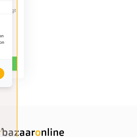
len
p brengt
on
ion