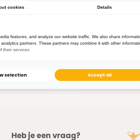
- Vierkante Voet
- Ronde Voet - brede bol
out cookies
Details
ete Bollenlamp brengt
Deze Zilverkleurige Bollenlam
sfeer in h...
edia features, and analyze our website traffic. We also share informati
d analytics partners. These partners may combine it with other informat
aad
Op voorraad
 their services.
335,-
ow selection
Accept all
Heb je een vraag?