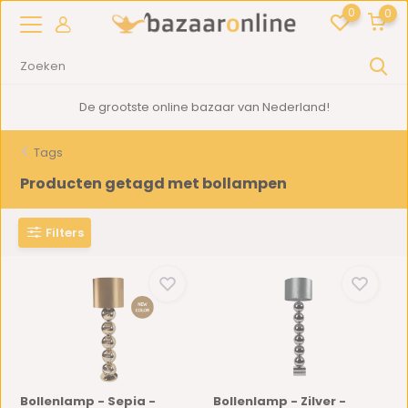
0
0
2000m2
showroom in Woerden
Tags
Producten getagd met bollampen
Filters
Bollenlamp - Sepia -
Bollenlamp - Zilver -