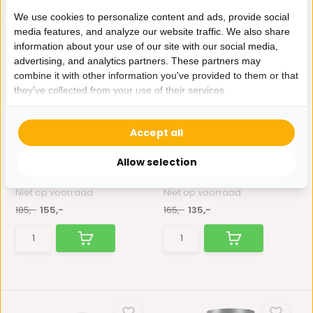
We use cookies to personalize content and ads, provide social
media features, and analyze our website traffic. We also share
information about your use of our site with our social media,
advertising, and analytics partners. These partners may
combine it with other information you've provided to them or that
they've collected from your use of their services.
Bollamp - Goud -
Bollamp - Antraciet -
Accept all
Tafellamp - 3 Bollen - ...
Tafellamp - 2 Boll...
Deze Goudkleurige Bollamp
Deze Antraciete Bollamp met
Allow selection
met 3 bollen brengt sf...
2 bollen brengt sfee...
Niet op voorraad
Niet op voorraad
185,-
155,-
165,-
135,-