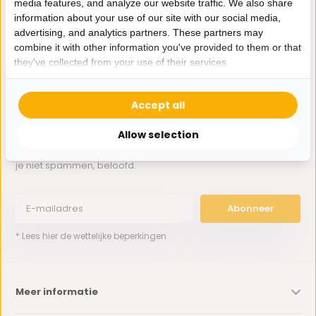
media features, and analyze our website traffic. We also share
Whatsapp ons
information about your use of our site with our social media,
advertising, and analytics partners. These partners may
0162-231130
combine it with other information you've provided to them or that
klantenservice@bazaaronline.nl
they've collected from your use of their services.
Accept all
Allow selection
Ontvang de nieuwste aanbiedingen en promoties. We zullen
je niet spammen, beloofd.
Abonneer
* Lees hier de wettelijke beperkingen
Meer informatie