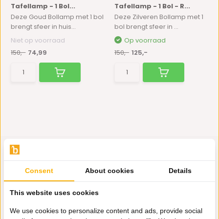
Tafellamp - 1 Bol...
Tafellamp - 1 Bol - R...
Deze Goud Bollamp met 1 bol
Deze Zilveren Bollamp met 1
brengt sfeer in huis...
bol brengt sfeer in ...
Niet op voorraad
Op voorraad
150,-
74,99
150,-
125,-
Consent
About cookies
Details
Hulp nodig?
This website uses cookies
Wij zitten voor je klaar.
We use cookies to personalize content and ads, provide social