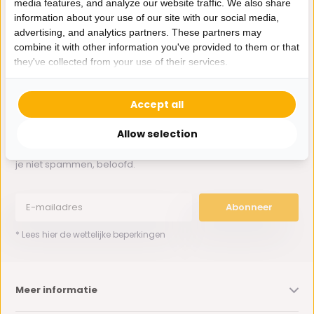
media features, and analyze our website traffic. We also share
Whatsapp ons
information about your use of our site with our social media,
advertising, and analytics partners. These partners may
0162-231130
combine it with other information you've provided to them or that
klantenservice@bazaaronline.nl
they've collected from your use of their services.
Accept all
Allow selection
Ontvang de nieuwste aanbiedingen en promoties. We zullen
je niet spammen, beloofd.
Abonneer
* Lees hier de wettelijke beperkingen
Meer informatie