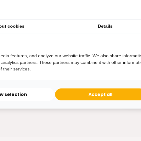
out cookies
Details
Heb je een vraag?
Binnen 24 uur antwoord op je vraag!
Ontva
edia features, and analyze our website traffic. We also share informati
Bereikbaar van ma - vr 10:00 tot 17:00
d analytics partners. These partners may combine it with other informat
niet 
 their services.
0162-231130
klantenservice@bazaaronline.nl
ow selection
Accept all
* Lees