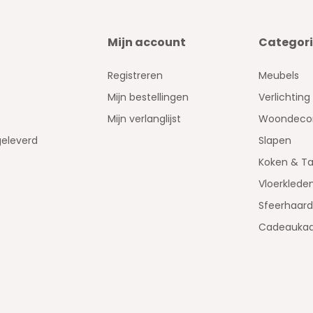
Mijn account
Categor
Registreren
Meubels
Mijn bestellingen
Verlichting
Mijn verlanglijst
Woondecor
geleverd
Slapen
Koken & Ta
Vloerklede
Sfeerhaar
Cadeaukaa