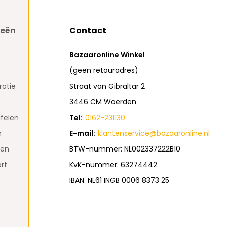
ieën
Contact
Bazaaronline Winkel
(geen retouradres)
atie
Straat van Gibraltar 2
3446 CM Woerden
felen
Tel:
0162-231130
n
E-mail:
klantenservice@bazaaronline.nl
den
BTW-nummer: NL002337222B10
rt
KvK-nummer: 63274442
IBAN: NL61 INGB 0006 8373 25