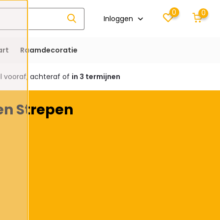
0
0
Inloggen
rt
Raamdecoratie
 vooraf, achteraf of
in 3 termijnen
n Strepen