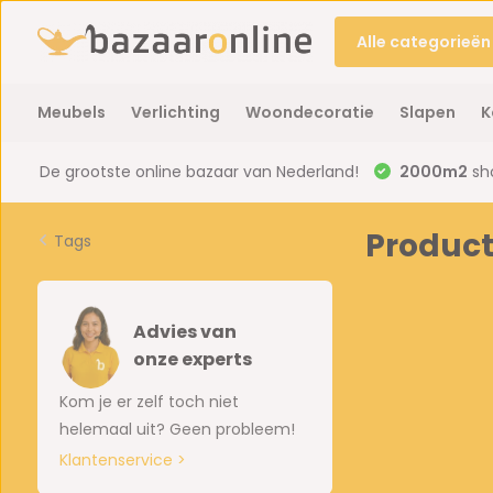
Alle categorieën
Meubels
Verlichting
Woondecoratie
Slapen
K
De grootste online bazaar van Nederland!
2000m2
sh
Product
Tags
Advies van
onze experts
Kom je er zelf toch niet
helemaal uit? Geen probleem!
Klantenservice >