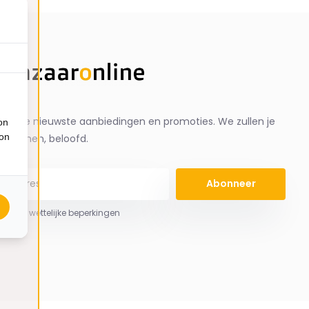
ng de nieuwste aanbiedingen en promoties. We zullen je
on
ion
spammen, beloofd.
Abonneer
 hier de wettelijke beperkingen