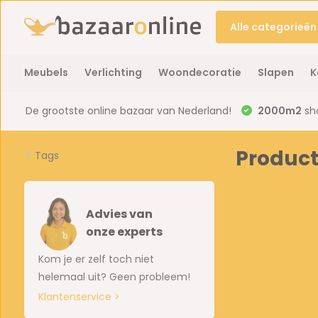
Alle categorieën
Meubels
Verlichting
Woondecoratie
Slapen
K
De grootste online bazaar van Nederland!
2000m2
sh
Product
Tags
Advies van
onze experts
Kom je er zelf toch niet
helemaal uit? Geen probleem!
Klantenservice >