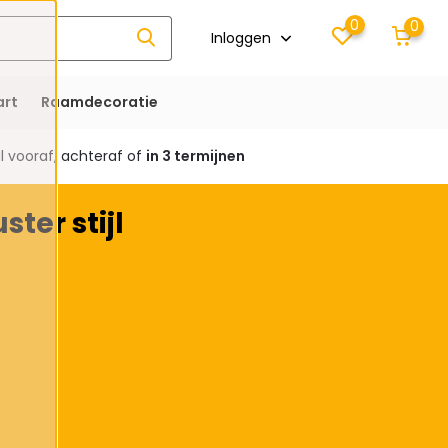
0
0
Inloggen
rt
Raamdecoratie
 vooraf, achteraf of
in 3 termijnen
ter stijl