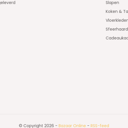
geleverd
Slapen
Koken & Ta
Vloerklede
Sfeerhaar
Cadeaukaa
© Copyright 2026 -
Bazaar Online
-
RSS-feed