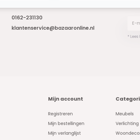
Bereikbaar van ma - vr 10:00 tot 17:00
niet 
0162-231130
klantenservice@bazaaronline.nl
* Lees
Mijn account
Categor
Registreren
Meubels
Mijn bestellingen
Verlichting
Mijn verlanglijst
Woondecor