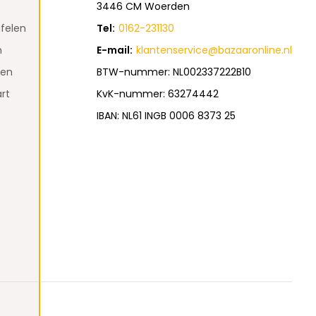
3446 CM Woerden
felen
Tel:
0162-231130
n
E-mail:
klantenservice@bazaaronline.nl
den
BTW-nummer: NL002337222B10
rt
KvK-nummer: 63274442
IBAN: NL61 INGB 0006 8373 25