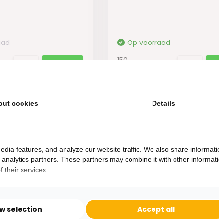
aad
Op voorraad
150,-
125,-
out cookies
Details
edia features, and analyze our website traffic. We also share informati
d analytics partners. These partners may combine it with other informat
 their services.
Heb je een vraag?
Binnen 24 uur antwoord op je vraag!
ow selection
Accept all
Ontva