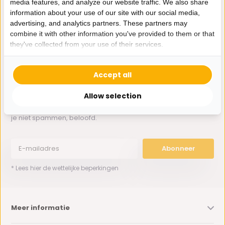
media features, and analyze our website traffic. We also share
Whatsapp ons
information about your use of our site with our social media,
advertising, and analytics partners. These partners may
0162-231130
combine it with other information you've provided to them or that
klantenservice@bazaaronline.nl
they've collected from your use of their services.
Accept all
Allow selection
Ontvang de nieuwste aanbiedingen en promoties. We zullen
je niet spammen, beloofd.
Abonneer
* Lees hier de wettelijke beperkingen
Meer informatie