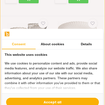
Consent
About cookies
Details
Bloomy Porseleinen
Taartplateau Bloomy -
This website uses cookies
Soepkommen - 6 delige...
klein
Serveer uw favoriete soepen
Geef je gebak en lekkernijen
We use cookies to personalize content and ads, provide social
in stijl met deze pr...
het podium dat ze v...
media features, and analyze our website traffic. We also share
information about your use of our site with our social media,
Op voorraad
Op voorraad
advertising, and analytics partners. These partners may
27,45
23,95
combine it with other information you've provided to them or that
they've collected from your use of their services.
Accept all