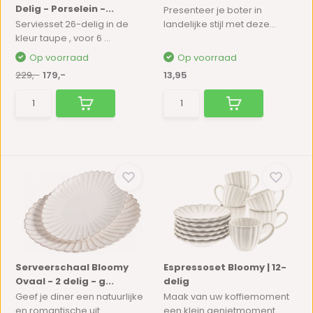
Delig - Porselein -...
Presenteer je boter in
Serviesset 26-delig in de
landelijke stijl met deze...
kleur taupe , voor 6 ...
Op voorraad
Op voorraad
229,-
179,-
13,95
Serveerschaal Bloomy
Espressoset Bloomy | 12-
Ovaal - 2 delig - g...
delig
Geef je diner een natuurlijke
Maak van uw koffiemoment
en romantische uit...
een klein genietmoment ...